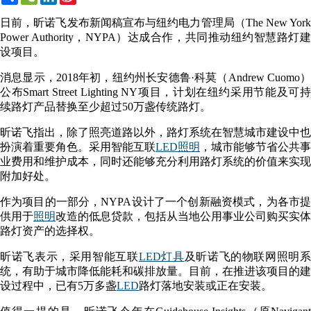
Weibo
日前，昕诺飞发布新闻稿宣布与纽约电力管理局（The New York
Power Authority，NYPA）达成合作，共同推动纽约智慧路灯建
设项目。
消息显示，2018年初，纽约州长安德鲁·科莫（Andrew Cuomo）
公布Smart Street Lighting NY项目，计划在纽约采用节能及可持
续路灯产品替换至少超过50万盏传统路灯。
昕诺飞指出，除了照亮道路以外，路灯系统在智慧城市建设中也
扮演着重要角色。采用智能互联
LED照明
，城市能够节省公共事
业费用和维护成本，同时还能够充分利用路灯系统的价值来实现
附加好处。
作为项目的一部分，NYPA设计了一个创新融资模式，为各市提
供用于
照明
改造的低息贷款，包括从当地公用事业公司购买实体
路灯资产的选择权。
昕诺飞表示，采用智能互联
LED灯具
及昕诺飞的物联网照明
统，有助于城市降低能耗和碳排放量。目前，在推进该项目的建
设过程中，已有5万多盏
LED
路灯落地安装或正在安装。