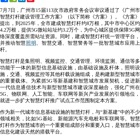
Weibo
7月7日，广州市15届113次市政府常务会议审议通过了《广州市
智慧灯杆建设管理工作方案》（以下简称《方案》）。《方案》
提出，到2025年，全市建成智慧灯杆约8万根，其中市中心区约
4.2万根，提供5G微站站址约3.2万个，为中心城区提供保障5G网
络深度覆盖所需站址资源。同时，建成智慧灯杆统一管理平台，
并推动智慧
照明
、智慧交通、智慧警务等一批智慧城市应用
杆。
智慧灯杆是集照明、视频监控、交通管理、环境监测、通信等多
功能于一体的新型信息基础设施，由基础设施及杆体，照明设
施，交通、视频监控等其他杆载设施组成，是构建新型智慧城市
的重要载体。为紧抓5G等新基建和智慧城市发展契机，促进新
一代信息通信技术与新型智慧城市建设深度融合，强化广州在
5G、物联网、人工智能、车联网等新兴产业发展的引领地位，
就进一步扩大智慧灯杆推广试点工作范围制定本方案。
作为新一代城市信息基础设施的智慧灯杆，与“新基建”中的不少
领域相关，比如5G基站、新能源汽车充电桩和车联网等。智慧
灯杆作为智慧城市的一个重要组成部分和重要入口，是智慧城市
信息化建设天然的搭载平台。