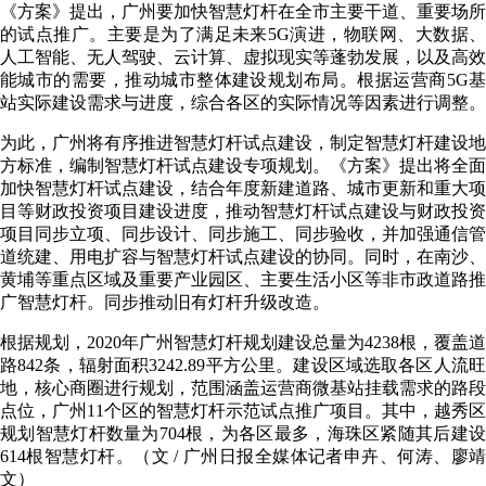
《方案》提出，广州要加快智慧灯杆在全市主要干道、重要场所
的试点推广。主要是为了满足未来5G演进，物联网、大数据、
人工智能、无人驾驶、云计算、虚拟现实等蓬勃发展，以及高效
能城市的需要，推动城市整体建设规划布局。根据运营商5G基
站实际建设需求与进度，综合各区的实际情况等因素进行调整。
为此，广州将有序推进智慧灯杆试点建设，制定智慧灯杆建设地
方标准，编制智慧灯杆试点建设专项规划。《方案》提出将全面
加快智慧灯杆试点建设，结合年度新建道路、城市更新和重大项
目等财政投资项目建设进度，推动智慧灯杆试点建设与财政投资
项目同步立项、同步设计、同步施工、同步验收，并加强通信管
道统建、用电扩容与智慧灯杆试点建设的协同。同时，在南沙、
黄埔等重点区域及重要产业园区、主要生活小区等非市政道路推
广智慧灯杆。同步推动旧有灯杆升级改造。
根据规划，2020年广州智慧灯杆规划建设总量为4238根，覆盖道
路842条，辐射面积3242.89平方公里。建设区域选取各区人流旺
地，核心商圈进行规划，范围涵盖运营商微基站挂载需求的路段
点位，广州11个区的智慧灯杆示范试点推广项目。其中，越秀区
规划智慧灯杆数量为704根，为各区最多，海珠区紧随其后建设
614根智慧灯杆。（文 / 广州日报全媒体记者申卉、何涛、廖靖
文）