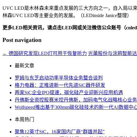
UVC LED是木林森未来重点发展的三大方向之一，自入局
林森UVC LED等主要业务的发展。（LEDinside Janice整理）
更多LED相关资讯，请点击LED网或关注微信公众账号（cnledw
Post navigation
←
德国研究发现LED灯可用于恢复听力
光莆股份与涂鸦智能
最新文章
罗姆与东芝启动功率半导体业务整合谈判
格力电器：正推进新一代先进SiC器件研发
两家SiC企业IPO提速，碳化硅产业迎新兴应用机遇
丹佛斯全资控股赛米控丹佛斯，加码电气化战略核心业务
Wolfspeed推出基于300mm碳化硅技术的新一代AI数
本周热门
聚焦12英寸SiC，16家国内厂商“群雄并起”