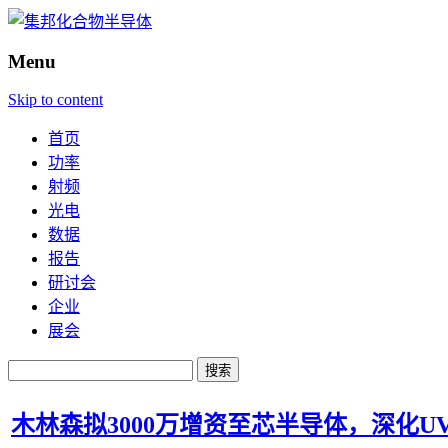
Menu
Skip to content
首页
功率
射频
光电
数据
报告
研讨会
企业
展会
搜
索：
木林森拟3000万增资至芯半导体，深化U