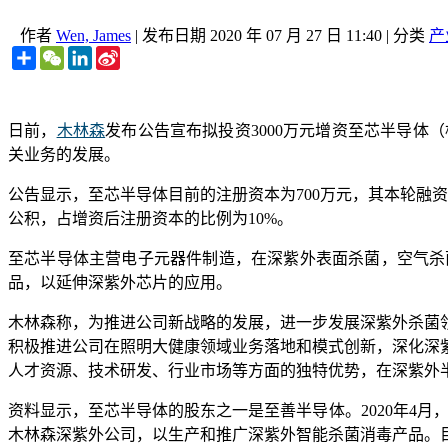
作者
Wen, James
|
发布日期
2020 年 07 月 27 日 11:40
|
分类
产
Share
WeChat
LinkedIn
Sina
Weibo
日前，
木林森
发布公告宣布拟投资3000万元增资至芯半导体
关业务的发展。
公告显示，至芯半导体目前的注册资本为700万元，其本轮融资结
公积，占增资后注册资本的比例为10%。
至芯半导体主营电子元器件制造，在深紫外表面杀菌，空气杀
品，以延伸深紫外芯片的应用。
木林森称，为推进公司新战略的发展，进一步发展深紫外杀菌
积极推进公司在照明大健康领域业务落地和模式创新，深化深
人才资源、技术研发、行业市场等方面的独特优势，在深紫外
资料显示，至芯半导体的股东之一是至善半导体。2020年4月
木林森深紫外公司，以生产和推广深紫外智能杀菌消毒产品。