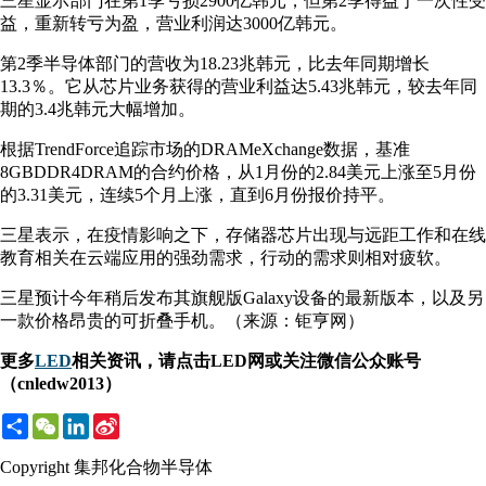
三星显示部门在第1季亏损2900亿韩元，但第2季得益于一次性受
益，重新转亏为盈，营业利润达3000亿韩元。
第2季半导体部门的营收为18.23兆韩元，比去年同期增长
13.3％。它从芯片业务获得的营业利益达5.43兆韩元，较去年同
期的3.4兆韩元大幅增加。
根据TrendForce追踪市场的DRAMeXchange数据，基准
8GBDDR4DRAM的合约价格，从1月份的2.84美元上涨至5月份
的3.31美元，连续5个月上涨，直到6月份报价持平。
三星表示，在疫情影响之下，存储器芯片出现与远距工作和在线
教育相关在云端应用的强劲需求，行动的需求则相对疲软。
三星预计今年稍后发布其旗舰版Galaxy设备的最新版本，以及另
一款价格昂贵的可折叠手机。（来源：钜亨网）
更多
LED
相关资讯，请点击LED网或关注微信公众账号
（cnledw2013）
Share
WeChat
LinkedIn
Sina
Weibo
Copyright 集邦化合物半导体