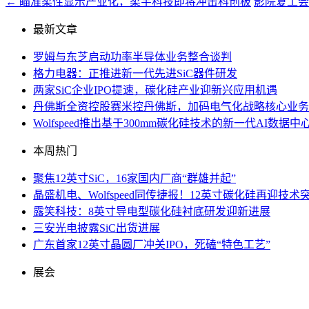
←
瞄准柔性显示产业化，柔宇科技即将冲击科创板
影院复工会
最新文章
罗姆与东芝启动功率半导体业务整合谈判
格力电器：正推进新一代先进SiC器件研发
两家SiC企业IPO提速，碳化硅产业迎新兴应用机遇
丹佛斯全资控股赛米控丹佛斯，加码电气化战略核心业务
Wolfspeed推出基于300mm碳化硅技术的新一代AI数
本周热门
聚焦12英寸SiC，16家国内厂商“群雄并起”
晶盛机电、Wolfspeed同传捷报！12英寸碳化硅再迎技术
露笑科技：8英寸导电型碳化硅衬底研发迎新进展
三安光电披露SiC出货进展
广东首家12英寸晶圆厂冲关IPO，死磕“特色工艺”
展会