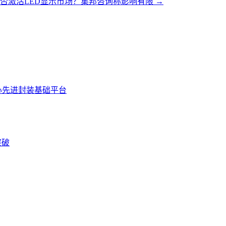
否激活LED显示市场？集邦咨询称影响有限
→
据中心先进封装基础平台
突破