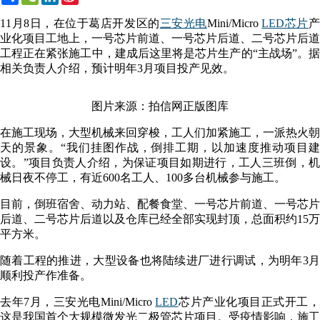
Weibo
11月8日，在位于葛店开发区的
三安光电
Mini/Micro
LED芯片
业化项目工地上，一号芯片前道、一号芯片后道、二号芯片后道
工程正在紧张施工中，建成后这里将是芯片生产的“主战场”。据
相关负责人介绍，预计明年3月项目投产见效。
图片来源：拍信网正版图库
在施工现场，大型机械来回穿梭，工人们加紧施工，一派热火朝
天的景象。“我们挂图作战，倒排工期，以加速度推动项目建
设。”项目负责人介绍，为保证项目如期进行，工人三班倒，机
械日夜不停工，有近600名工人、100多台机械参与施工。
目前，倒班宿舍、动力站、配餐食堂、一号芯片前道、一号芯片
后道、二号芯片后道以及仓库已经全部实现封顶，总面积约15万
平方米。
随着工程的推进，大型设备也将陆续进厂进行调试，为明年3月
顺利投产作准备。
去年7月，三安光电Mini/Micro
LED
芯片产业化项目正式开工
这是我国首个大规模微发光二极管芯片项目。受疫情影响，施工