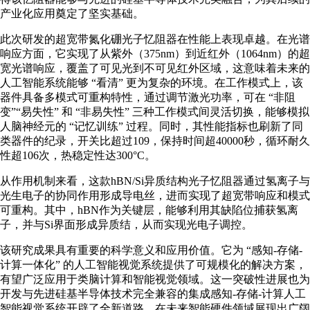
产业化应用奠定了坚实基础。
此次研发的超宽带氮化硼光子忆阻器在性能上表现卓越。在光谱
响应方面，它实现了从紫外（375nm）到近红外（1064nm）的超
宽光谱响应，覆盖了可见光到不可见红外区域，这意味着未来的
人工智能系统能够 “看清” 更为复杂的环境。在工作模式上，该
器件具备多模式可重构特性，通过调节激光功率，可在 “非阻
变”“易失性” 和 “非易失性” 三种工作模式间灵活切换，能够模拟
人脑神经元的 “记忆训练” 过程。同时，其性能指标也刷新了同
类器件的纪录，开关比超过109，保持时间超40000秒，循环耐久
性超106次，热稳定性达300°C。
从作用机制来看，这款hBN/Si异质结构光子忆阻器通过氢离子与
光生电子的协同作用形成导电丝，进而实现了超宽带响应和模式
可重构。其中，hBN作为关键层，能够利用其缺陷位捕获氢离
子，并与Si界面形成异质结，从而实现光电子调控。
该研究成果具有重要的科学意义和应用价值。它为 “感知-存储-
计算一体化” 的人工智能视觉系统提供了可规模化的解决方案，
有望广泛应用于类脑计算和智能视觉领域。这一突破性进展也为
开发与先进硅基半导体技术完全兼容的集成感知-存储-计算人工
智能视觉系统开辟了全新道路，在未来智能硬件领域展现出广阔