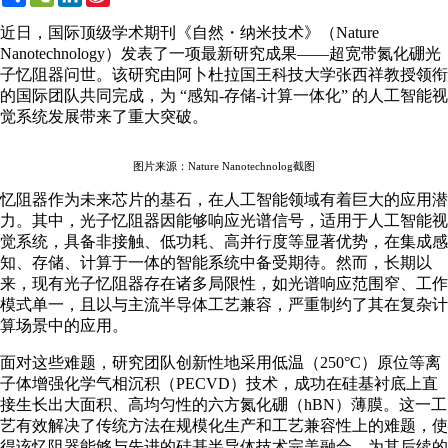
Weibo
近日，国际顶级学术期刊《自然・纳米技术》（Nature
Nanotechnology）发表了一项最新研究成果——超宽带氮化硼光
子忆阻器问世。该研究由阿卜杜拉国王科技大学张西祥教授领衔
的国际团队共同完成，为 “感知-存储-计算一体化” 的人工智能视
觉系统发展带来了重大突破。
图片来源：Nature Nanotechnolog截图
忆阻器作为未来芯片的基石，在人工智能领域有着巨大的应用潜
力。其中，光子忆阻器因能够响应光谱信号，适用于人工智能视
觉系统，具备非接触、低功耗、高并行度等显著优势，在集成感
知、存储、计算于一体的智能系统中备受期待。然而，长期以
来，现有光子忆阻器存在诸多局限性，如光谱响应范围窄、工作
模式单一，且以与主流半导体工艺兼容，严重制约了其在复杂计
算场景中的应用。
面对这些难题，研究团队创新性地采用低温（250°C）原位等离
子体增强化学气相沉积（PECVD）技术，成功在硅基衬底上直
接生长出大面积、高均匀性的六方氮化硼（hBN）薄膜。这一工
艺有效解决了传统方法在规模化生产和工艺兼容性上的难题，使
得该忆阻器能够与先进的硅基半导体技术完美融合，为其后续的