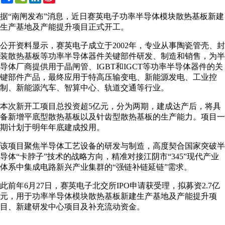
Weibo
据“南闸发布”消息，近日赛英电子功率半导体模块散热基板新建
生产基地及产能提升项目正式开工。
公开资料显示，赛英电子成立于2002年，专业从事陶瓷管壳、封
装散热基板等功率半导体器件关键部件研发、制造和销售，为半
导体厂商提供用于晶闸管、IGBT和IGCT等功率半导体器件的关
键部件产品，最终应用于特高压输变电、新能源发电、工业控
制、新能源汽车、智算中心、轨道交通等行业。
本次新开工项目总投资超5亿元，分为两期，建成达产后，将具
备新增平底型散热基板以及针齿型散热基板的生产能力。项目一
期计划于明年年底建成投用。
该项目聚焦半导体工艺设备的研发与制造，高度契合国家突破半
导体“卡脖子”技术的战略方向，精准对接江阴市“345”现代产业
体系中集成电路新兴产业集群的“强链补链延链”需求。
此前年6月27日，赛英电子北交所IPO申请获受理，拟募资2.7亿
元，用于功率半导体模块散热基板新建生产基地及产能提升项
目、新建研发中心项目及补充流动资金。