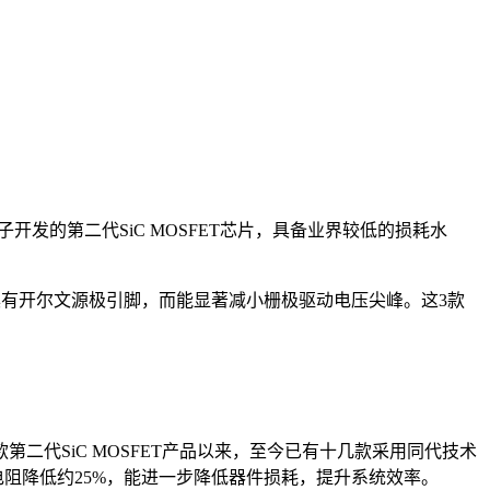
瞻芯电子开发的第二代SiC MOSFET芯片，具备业界较低的损耗水
7-4封装具有开尔文源极引脚，而能显著减小栅极驱动电压尖峰。这3款
款第二代SiC MOSFET产品以来，至今已有十几款采用同代技术
电阻降低约25%，能进一步降低器件损耗，提升系统效率。