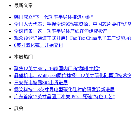
最新文章
韩国成立“下一代功率半导体推进小组”
全国人大代表：手握全球95%镓资源，中国芯片要打“优势
全球首条！这一功率半导体产线在沪建成投产
观众预登记通道正式开启！Fac Tec China电子工厂
6英寸氧化镓，开始交付
本周热门
聚焦12英寸SiC，16家国内厂商“群雄并起”
晶盛机电、Wolfspeed同传捷报！12英寸碳化硅再迎技术
三安光电披露SiC出货进展
露笑科技：8英寸导电型碳化硅衬底研发迎新进展
广东首家12英寸晶圆厂冲关IPO，死磕“特色工艺”
展会