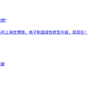
牌”
设施展6月上海世博馆，电子制造绿色转型升级，就现在！
突破