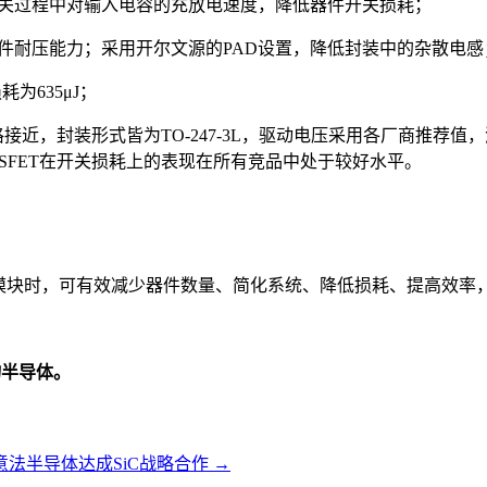
开关过程中对输入电容的充放电速度，降低器件开关损耗；
件耐压能力；采用开尔文源的PAD设置，降低封装中的杂散电感
耗为635μJ；
接近，封装形式皆为TO-247-3L，驱动电压采用各厂商推荐值
OSFET在开关损耗上的表现在所有竞品中处于较好水平。
充电桩模块时，可有效减少器件数量、简化系统、降低损耗、提高效
物半导体。
意法半导体达成SiC战略合作
→