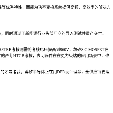
动兼容性等优秀特性，而能为功率变换系统提供高频、高效率的解决方
B加严可靠性考核，同时通过了新能源行业头部厂商的导入测试并量产交付。
-H3TRB考核则需将考核电压提高到960V，蓉矽SiC MOSFET在
-8V的严苛HTGB考核，表明器件在在更为极端的应用场景中，也
准的才是考验。蓉矽半导体正在用DFR设计理念，全供应链管理