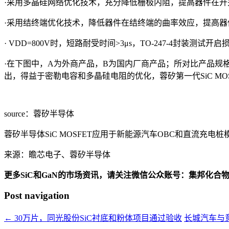
·采用多晶硅网络优化技术，充分降低栅极内阻，提高器件在
·采用结终端优化技术，降低器件在结终端的曲率效应，提高器
· VDD=800V时，短路耐受时间>3μs，TO-247-4封装测试开启损
·在下图中，A为外商产品，B为国内厂商产品；所对比产品规格
出，得益于密勒电容和多晶硅电阻的优化，蓉矽第一代SiC M
source：蓉矽半导体
蓉矽半导体SiC MOSFET应用于新能源汽车OBC和直流
来源：瞻芯电子、蓉矽半导体
更多SiC和GaN的市场资讯，请关注微信公众账号：集邦化合
Post navigation
←
30万片，同光股份SiC衬底和粉体项目通过验收
长城汽车与