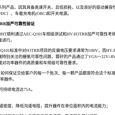
 MOSFET系列产品，因其具备高速开关，且低损耗，以及良好的驱
C）、车载充电机(OBC)和开关电源。
3TRB加严可靠性验证
1M120C40HT顺利通过AEC-Q101车规级测试和HV-H3TR
量进行。
，AEC-Q101标准中对H3TRB项目的反偏电压要求通常为100V，而HV
端特别关注的栅氧可靠性问题，蓉矽的产品通过了VGS=+22V/
域对功率器件的高质量和车规级可靠性要求。
门槛，如何保证交给客户的每一个批次、每一颗产品都是符合这个标
功率器件。
最大可持续电流达75A。
沟道密度、降低沟道电阻，提升器件在单位面积内的电流能力；