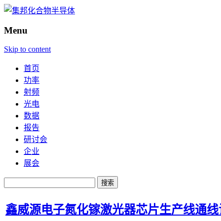
Menu
Skip to content
首页
功率
射频
光电
数据
报告
研讨会
企业
展会
搜
索：
鑫威源电子氮化镓激光器芯片生产线通线