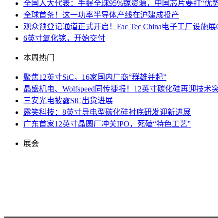
全国人大代表：手握全球95%镓资源，中国芯片要打“优势
全球首条！这一功率半导体产线在沪建成投产
观众预登记通道正式开启！Fac Tec China电子工厂
6英寸氧化镓，开始交付
本周热门
聚焦12英寸SiC，16家国内厂商“群雄并起”
晶盛机电、Wolfspeed同传捷报！12英寸碳化硅再迎技术
三安光电披露SiC出货进展
露笑科技：8英寸导电型碳化硅衬底研发迎新进展
广东首家12英寸晶圆厂冲关IPO，死磕“特色工艺”
展会