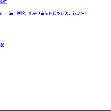
牌”
设施展6月上海世博馆，电子制造绿色转型升级，就现在！
突破