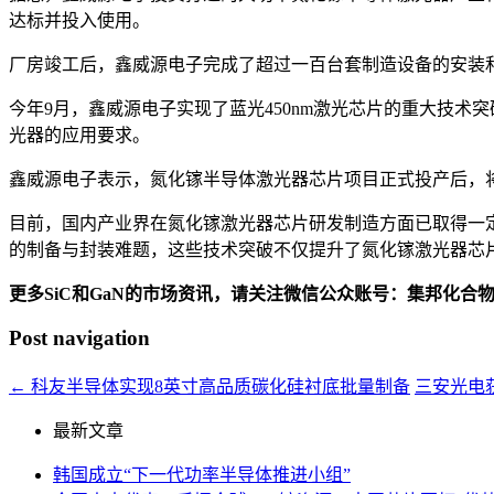
达标并投入使用。
厂房竣工后，鑫威源电子完成了超过一百台套制造设备的安装
今年9月，鑫威源电子实现了蓝光450nm激光芯片的重大技术突
光器的应用要求。
鑫威源电子表示，氮化镓半导体激光器芯片项目正式投产后，
目前，国内产业界在氮化镓激光器芯片研发制造方面已取得一
的制备与封装难题，这些技术突破不仅提升了氮化镓激光器芯片
更多SiC和GaN的市场资讯，请关注微信公众账号：集邦化合
Post navigation
←
科友半导体实现8英寸高品质碳化硅衬底批量制备
三安光电
最新文章
韩国成立“下一代功率半导体推进小组”