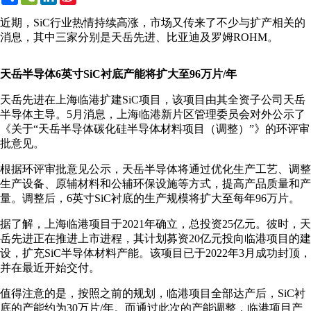
Weibo
近期，SiC行业热情持续高涨，市场又传来了不少与扩产相关的
消息，其中三家分别是天岳先进、比亚迪及罗姆ROHM。
天岳半导体6英寸SiC衬底产能将扩大至96万片/年
天岳先进在上海临港扩建SiC项目，该项目由其全资子公司天岳
半导体主导。5月消息，上海临港新片区管理委员会对外公示了
《关于“天岳半导体碳化硅半导体材料项目（调整）”》的环评审
批意见。
根据环评审批意见公示，天岳半导体将通过优化生产工艺、调整
生产设备、原辅材料和公辅环保设施等方式，提高产品质量和产
量。调整后，6英寸SiC衬底的生产规模将扩大至每年96万片。
据了解，上海临港项目于2021年确立，总投资25亿元。彼时，天
岳先进正在推进上市进程，其计划募资20亿元投向临港项目的建
设，扩充SiC半导体材料产能。该项目已于2022年3月成功封顶，
并在最近开始交付。
值得注意的是，按照之前的规划，临港项目全部达产后，SiC衬
底的产能约为30万片/年。而通过此次的产能调整，临港项目产