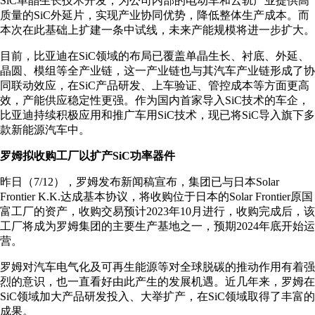
SiC单晶生长技术开发，为公司内部的电动车和云轨产业提供高
质量的SiC外延片，实现产业协同优势，降低整体生产成本。而
本次在此基础上扩建一条中试线，未来产能规模将进一步扩大。
目前，比亚迪在SiC领域的布局已覆盖单晶生长、衬底、外延、
晶圆、模组等全产业链，这一产业链也与其汽车产业链形成了协
同联动效应，在SiC产品研发、上车验证、管控成本等方面更高
效，产能供应稳定性更强。作为国内首家导入SiC技术的车企，
比亚迪持续积极应用和推广车用SiC技术，现已将SiC导入旗下多
款新能源汽车中。
罗姆拟收购工厂以扩产SiC功率器件
昨日（7/12），罗姆发布新闻稿宣布，集团已与日本Solar
Frontier K.K.达成基本协议，将收购位于日本的Solar Frontier原国
富工厂的资产，收购交易预计2023年10月进行，收购完成后，该
工厂将成为罗姆集团的主要生产基地之一，预期2024年底开始运
营。
罗姆对汽车电气化及可再生能源等对全球脱碳的推动作用有着强
烈的意识，也一直看好由此产生的发展机遇。近几年来，罗姆在
SiC领域加大产品研发投入、大举扩产，在SiC领域取得了丰富的
成果。