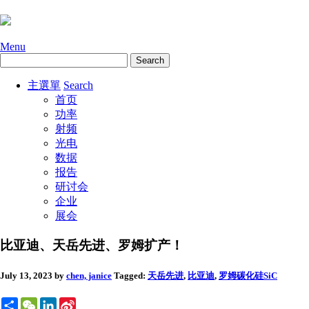
Menu
主選單
Search
首页
功率
射频
光电
数据
报告
研讨会
企业
展会
比亚迪、天岳先进、罗姆扩产！
July 13, 2023
by
chen, janice
Tagged:
天岳先进
,
比亚迪
,
罗姆
碳化硅SiC
Share
WeChat
LinkedIn
Sina