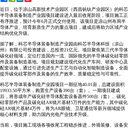
Weibo
近日，位于凉山高新技术产业园区（西昌钒钛产业园区）的科芯
半导体装备制造产业园项目建设进入最后收尾阶段，项目施工正
有序推进，预计今年6月正式交付使用。该项目是凉山州布局半
导体产业、培育新质生产力的重点项目，建成后将助力区域产业
结构优化升级。
据了解，科芯半导体装备制造产业园由科芯半导体科技（凉山
州）有限公司投资建设，总投资21亿元。项目聚焦第三代半导体
碳化硅领域，定位打造国内一流、国际领先的半导体碳化硅零部
件及装备制造基地。项目规划建设现代化生产车间、研发中心及
配套设施，通过引进先进生产工艺与自动化智能制造设备，全面
提升碳化硅零部件及装备的生产效率、质量稳定性与可靠性。
科芯半导体装备制造产业园项目一期征地40.01亩，总建设面积
19933.50平方米，购置生产设备390台（套）。一期项目建成
后，将形成年产碳化硅半导体配套设备器件500台（套）、碳化
硅零部件产品及碳化硅AR镜片基材5万件的生产能力，其中碳化
硅AR镜片基材4万件，将为AR眼镜、卫星通信等新兴领域提供
核心材料支撑，助力国内光电产业技术升级。
当前，项目施工现场各项收尾工程稳步推进，外墙装修、设备安