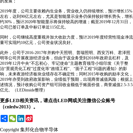
的发展；
2019年度，公司主要依赖内生业务，营业收入仍持续增长，预计增长15%
左右，达到90亿元左右，尤其是智能显示业务仍保持较好增长势头，增长
约30%，预计2020年智能显示将保持较高的增速；截至2019年12月31日，
公司已签订单及中标订单近115亿元。
同时，公司继续高度重视并加大收款力度，预计2019年度经营性现金净流
量可实现约10亿元，公司资金状况良好。
此外，公司于2016-2017年并购中天照明、普瑞照明、西安万科、君泽照
明等公司开展夜游经济业务，但由于该业务受到2018年政府去杠杆，及
2019年12月中央“不忘初心、牢记使命”主题教育领导小组印发《关于整
治“景观亮化工程”过度化等“政绩工程”、“面子工程”问题的通知》的影
响，未来夜游经济板块业绩存在不确定性；同时2015年收购的励丰文化，
2019年亦受到政府政策影响，业绩低于预期，出现商誉减值风险；根据上
述情况，预计收购公司资产组可回收金额低于账面价值，商誉减值2.5-3.5
亿元。（LEDinside整理）
更多LED相关资讯，请点击LED网或关注微信公众账号
（cnledw2013）。
Share
WeChat
LinkedIn
Sina
Weibo
Copyright 集邦化合物半导体