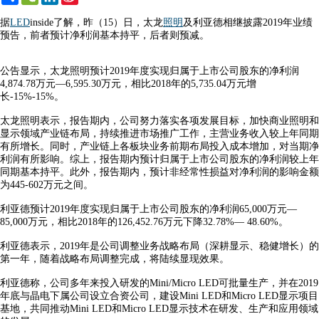
Weibo
据
LED
inside了解，昨（15）日，太龙
照明
及利亚德相继披露2019年业绩
预告，前者预计净利润基本持平，后者则预减。
公告显示，太龙照明预计2019年度实现归属于上市公司股东的净利润
4,874.78万元—6,595.30万元，相比2018年的5,735.04万元增
长-15%-15%。
太龙照明表示，报告期内，公司努力落实各项发展目标，加快商业照明和
显示领域产业链布局，持续推进市场推广工作，主营业务收入较上年同期
有所增长。同时，产业链上各板块业务前期布局投入成本增加，对当期净
利润有所影响。综上，报告期内预计归属于上市公司股东的净利润较上年
同期基本持平。此外，报告期内，预计非经常性损益对净利润的影响金额
为445-602万元之间。
利亚德预计2019年度实现归属于上市公司股东的净利润65,000万元—
85,000万元，相比2018年的126,452.76万元下降32.78%— 48.60%。
利亚德表示，2019年是公司调整业务战略布局（深耕显示、稳健增长）的
第一年，随着战略布局调整完成，将陆续显现效果。
利亚德称，公司多年来投入研发的Mini/Micro LED可批量生产，并在2019
年底与晶电下属公司设立合资公司，建设Mini LED和Micro LED显示项目
基地，共同推动Mini LED和Micro LED显示技术在研发、生产和应用领域