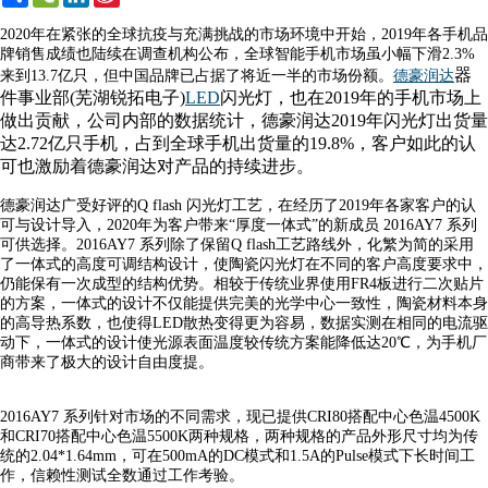
Weibo
2020年在紧张的全球抗疫与充满挑战的市场环境中开始，2019年各手机品
牌销售成绩也陆续在调查机构公布，全球智能手机市场虽小幅下滑2.3%
器
来到13.7亿只，但中国品牌已占据了将近一半的市场份额。
德豪润达
件事业部(芜湖锐拓电子)
LED
闪光灯，也在2019年的手机市场上
做出贡献，公司内部的数据统计，德豪润达2019年闪光灯出货量
达2.72亿只手机，占到全球手机出货量的19.8%，客户如此的认
可也激励着德豪润达对产品的持续进步。
德豪润达广受好评的Q flash 闪光灯工艺，在经历了2019年各家客户的认
可与设计导入，2020年为客户带来“厚度一体式”的新成员 2016AY7 系列
可供选择。2016AY7 系列除了保留Q flash工艺路线外，化繁为简的采用
了一体式的高度可调结构设计，使陶瓷闪光灯在不同的客户高度要求中，
仍能保有一次成型的结构优势。相较于传统业界使用FR4板进行二次贴片
的方案，一体式的设计不仅能提供完美的光学中心一致性，陶瓷材料本身
的高导热系数，也使得LED散热变得更为容易，数据实测在相同的电流驱
动下，一体式的设计使光源表面温度较传统方案能降低达20℃，为手机厂
商带来了极大的设计自由度提。
2016AY7 系列针对市场的不同需求，现已提供CRI80搭配中心色温4500K
和CRI70搭配中心色温5500K两种规格，两种规格的产品外形尺寸均为传
统的2.04*1.64mm，可在500mA的DC模式和1.5A的Pulse模式下长时间工
作，信赖性测试全数通过工作考验。