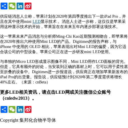
Share
WeChat
LinkedIn
Sina
Weibo
供应链消息人士称，苹果计划在2020年第四季度推出下一款iPad Pro，并
且在其中使用mini
LED
显示技术 。消息人士进一步称，这仅仅是苹果采
用这种显示技术的开始，苹果旨在在未来五年内逐步部署这项技术。
这一苹果未来产品消息与分析师Ming-Chi Kuo近期预测相吻合，即苹果将
在2020年推出六种使用Mini LED的产品。Digitimes的报告声称，与
iPhone 中使用的 OLED 相比，苹果表现出对Mini LED的偏爱，因为它适
合该公司的中型设备。苹果公司正在进一步研发mini LED使用。
与单独的Micro LED形成显示图像不同，Mini LED用作LCD面板的背光。
但是，它具有额外的好处，当安装到正确的基材上时，它可以用于柔性甚
至折叠的设备中。Digitimes进一步报道说，供应商正在增加苹果新发布的
iPad Pro的出货量。报告说，供应链预计到2020年第二季度需求将增长
40%左右。（来源：cnBeta）
更多LED相关资讯，请点击LED网或关注微信公众账号
（cnledw2013）。
Share
WeChat
LinkedIn
Sina
Weibo
Copyright 集邦化合物半导体