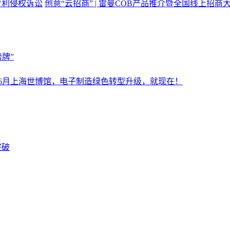
专利侵权诉讼
创意“云招商” | 雷曼COB产品推介暨全国线上招
牌”
设施展6月上海世博馆，电子制造绿色转型升级，就现在！
突破