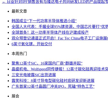
←
日亚针对IPF销售含有与隆达电子共同研发LED的产品提起
最新文章
韩国成立“下一代功率半导体推进小组”
全国人大代表：手握全球95%镓资源，中国芯片要打“优势
全球首条！这一功率半导体产线在沪建成投产
观众预登记通道正式开启！Fac Tec China电子工厂
6英寸氧化镓，开始交付
本周热门
聚焦12英寸SiC，16家国内厂商“群雄并起”
晶盛机电、Wolfspeed同传捷报！12英寸碳化硅再迎技术
三安光电披露SiC出货进展
露笑科技：8英寸导电型碳化硅衬底研发迎新进展
广东首家12英寸晶圆厂冲关IPO，死磕“特色工艺”
展会