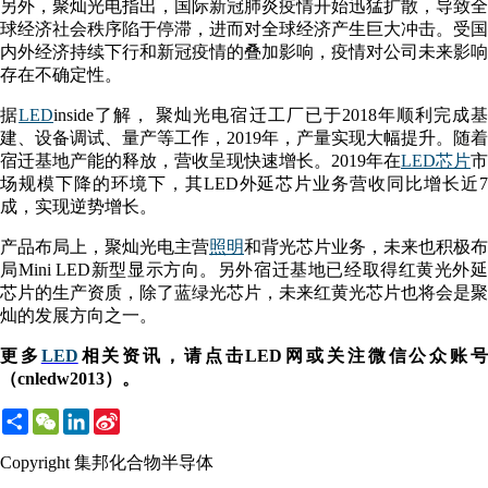
另外，聚灿光电指出，国际新冠肺炎疫情开始迅猛扩散，导致全
球经济社会秩序陷于停滞，进而对全球经济产生巨大冲击。受国
内外经济持续下行和新冠疫情的叠加影响，疫情对公司未来影响
存在不确定性。
据
LED
inside了解， 聚灿光电宿迁工厂已于2018年顺利完成
建、设备调试、量产等工作，2019年，产量实现大幅提升。随着
宿迁基地产能的释放，营收呈现快速增长。2019年在
LED芯片
市
场规模下降的环境下，其LED外延芯片业务营收同比增长近7
成，实现逆势增长。
产品布局上，聚灿光电主营
照明
和背光芯片业务，未来也积极布
局Mini LED新型显示方向。另外宿迁基地已经取得红黄光外延
芯片的生产资质，除了蓝绿光芯片，未来红黄光芯片也将会是聚
灿的发展方向之一。
更多
LED
相关资讯，请点击LED网或关注微信公众账
（cnledw2013）。
Share
WeChat
LinkedIn
Sina
Weibo
Copyright 集邦化合物半导体