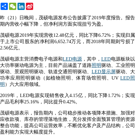
Share
WeChat
LinkedIn
Sina
Weibo
昨（21）日晚间，茂硕电源发布公告披露了2019年度报告。报告
期内营收小幅下降，但净利润方面实现扭亏为盈。
茂硕电源2019年实现营收12.48亿元，同比下降6.72%；实现归属
于上市公司股东的净利润6,652.74万元，而2018年同期则亏损了
2.56亿元。
茂硕电源主营消费电子电源和
LED电源
，其中，
LED
电源板块以
大功率驱动电源为主，目前产品涵盖了道路
照明
驱动、工业照明
驱动、景观照明驱动、轨道交通照明驱动、
LED显示屏
驱动、大
功率应用照明驱动（如植物照明、体育场馆照明、UV
LED
明
）六大应用领域。
2019年，LED电源实现销售收入4.15亿，同比下降1.72%；实现
产品毛利率25.16%，同比提升0.42%。
茂硕电源表示，报告期内，公司稳步推动各项降本措施、加强对
应收款项、库存的管理落地生效，充分发挥全面预算管理的资源
整合功能，提高公司运营效率，不断优化客户及产品结构，公司
盈利能力实现大幅度提升。