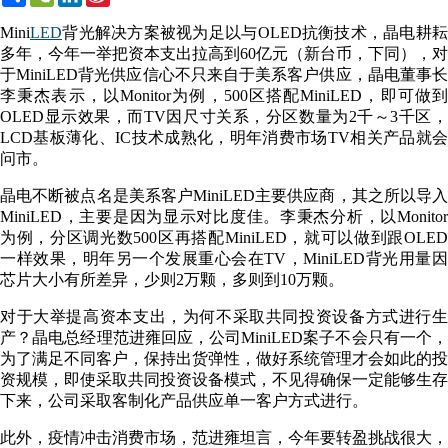
Weibo
Mini
LED
背光解决方案被视为足以与OLED抗衡技术，晶电耕耘
多年，今年一举把资本支出拉高到60亿元（新台币，下同），对
于MiniLED背光供应信心不只来自于美系客户供应，晶电董事长
李秉杰表示，以Monitor为例，500区搭配MiniLED，即可做到
OLED显示效果，而TV因尺寸关系，分区数量为2千～3千区，
LCD基板薄化、IC技术成熟化，明年消费市场TV相关产品就会
问市。
晶电不断被点名是美系客户MiniLED主要供应商，其之所以导入
MiniLED，主要是因为显示对比度佳。李秉杰分析，以Monitor
为例，分区调光数500区再搭配MiniLED，就可以做到跟OLED
一样效果，明年另一个发展重心会在TV，MiniLED背光用量因
芯片大小有所差异，少则2万颗，多则到10万颗。
对于大举提高资本支出，为何不采取共同投资设备方式进行生
产？晶电总经理范进雍回应，公司MiniLED案子不会只有一个，
为了满足不同客户，保持出货弹性，做好系统管理才会如此的投
资规模，即使采取共同投资设备模式，不见得确保一定能够生存
下来，公司采取客制化产品供应单一客户方式进行。
此外，疫情冲击消费市场，范进雍坦言，今年要转盈挑战很大，