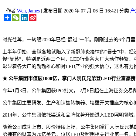
作者
Wen, James
|
发布日期
2020 年 07 月 06 日 16:42
|
分类
产
Share
WeChat
LinkedIn
Sina
Weibo
时光荏苒，一转眼2020年已经“翻过”一半。刚刚过去的6个月
上半年伊始，全球各地就陷入了新冠肺炎疫情的“暴击”中，经济
慢“复苏”，特别是近两三个月，LED行业各大厂大动作频繁：苹
彰显着各大厂的勃勃雄心和对LED产业的强大信心，这也有力
★ 公牛集团市值破1000亿，掌门人阮氏兄弟登LED行业富豪榜
今年1月3日，公牛集团获IPO批文， 2月6日起在上海证券交
公牛集团主要研发、生产和销售转换器、墙壁开关插座为核心
2014年，公牛集团依托渠道和品牌优势开始进入LED照明
随着公司成功上市、股价持续上扬，公牛集团掌门人阮氏兄弟的
弟拥有的财富为70亿美元，位居LED及照明相关行业第一名，