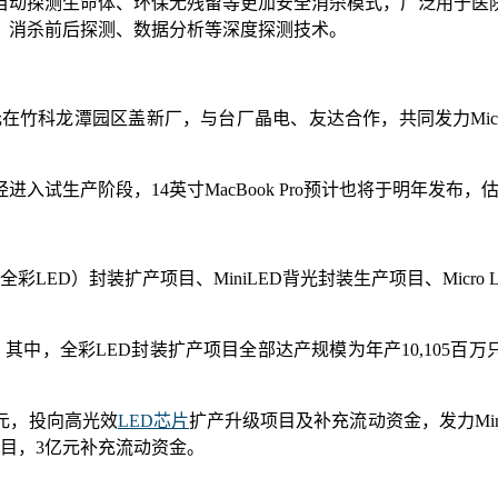
自动探测生命体、环保无残留等更加安全消杀模式，广泛用于医
、消杀前后探测、数据分析等深度探测技术。
科龙潭园区盖新厂，与台厂晶电、友达合作，共同发力Micro LE
Pro已经进入试生产阶段，14英寸MacBook Pro预计也将于明年发布
彩LED）封装扩产项目、MiniLED背光封装生产项目、Micr
其中，全彩LED封装扩产项目全部达产规模为年产10,105百万只
元，投向高光效
LED芯片
扩产升级项目及补充流动资金，发力Mini
项目，3亿元补充流动资金。