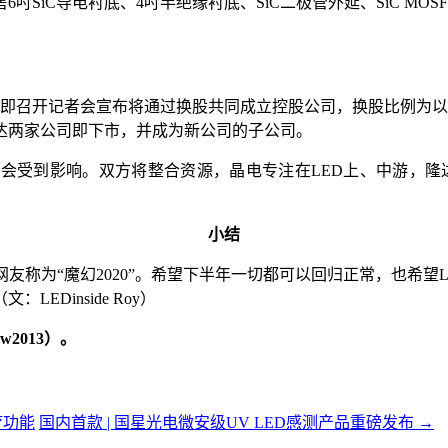
C导电衬底、4吋半绝缘衬底、SiC二极管外延、SiC MOSFE
即召开记者会宣布将通过换股共同成立控股公司，换股比例为以原有晶
隆达两家公司即下市，并成为新公司的子公司。
到影响。双方将整合资源，晶电专注在LED上、中游，隆达则聚焦在
小结
网友称为“魔幻2020”。希望下半年一切都可以回归正常，也希
Dinside Roy）
2013）。
疗功能
国内首款 | 国星光电微安级UV LED感测产品重磅发布
→