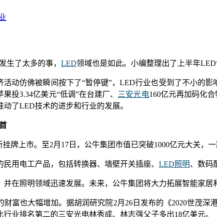
业
里发生了太多的事，
LED
领域也是如此。小编整理出了上半年LE
活动仿佛被瞬间按下了“暂停键”，LED行业也受到了不小的影
果投3.34亿美元“低调”在台建厂、
三安光电
160亿元再加码化合物
推动了LED技术的进步和行业的发展。
首
易所挂牌上市。至2月17日，公牛集团市值已突破1000亿元大关，
的民用电工产品，包括转换器、墙壁开关插座、
LED照明
、数码
领域，并在照明领域迅速发展。未来，公牛集团将大力拓展智能家居
财富也大幅增加。据胡润研究院2月26日发布的《2020世茂深
比行业排名第二的三安光电林秀成、林志强父子多出18亿美元。