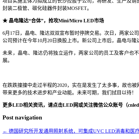
项目实施主体为拟成立的长沙控股子公司，将研发、生产及销售6吋Si
封装二极管、碳化硅器件封装MOSFET。
★ 晶电隆达“合体”，抢攻Mini/Micro LED市场
6月17日，晶电、隆达双双宣布暂时停牌交易。次日，两家公司
公司预计在今年10月20日换股上市。新公司上市后，晶电与
未来，晶电、隆达仍将独立运作，两家公司的员工及客户也不会受
展。
在跌跌撞撞中走过半程的2020，实在是发生了太多事，故也被
带来更多的技术进步和产业动能。未来可期，我们拭目以待！（文：LE
更多LED相关资讯，请点击LED网或关注微信公众账号（cnledw
Post navigation
←
德国研究所开发通用照射系统，可集成UVC LED消毒和医