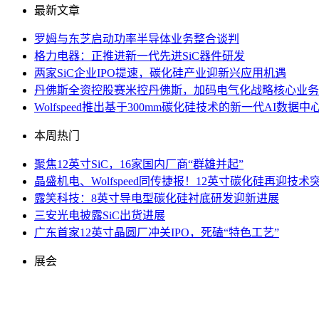
最新文章
罗姆与东芝启动功率半导体业务整合谈判
格力电器：正推进新一代先进SiC器件研发
两家SiC企业IPO提速，碳化硅产业迎新兴应用机遇
丹佛斯全资控股赛米控丹佛斯，加码电气化战略核心业务
Wolfspeed推出基于300mm碳化硅技术的新一代AI数
本周热门
聚焦12英寸SiC，16家国内厂商“群雄并起”
晶盛机电、Wolfspeed同传捷报！12英寸碳化硅再迎技术
露笑科技：8英寸导电型碳化硅衬底研发迎新进展
三安光电披露SiC出货进展
广东首家12英寸晶圆厂冲关IPO，死磕“特色工艺”
展会