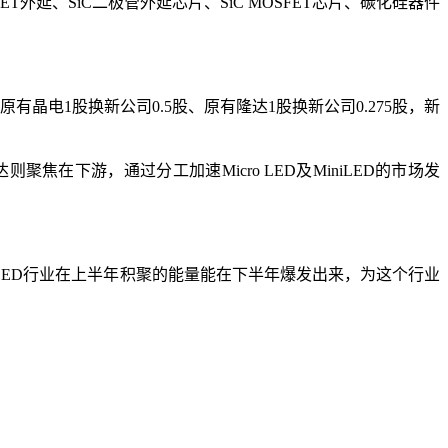
T外延、SiC二极管外延芯片、SiC MOSFET芯片、碳化硅器件
电1股换新公司0.5股、原有隆达1股换新公司0.275股，新
下游，通过分工加速Micro LED及MiniLED的市场发
望LED行业在上半年积聚的能量能在下半年爆发出来，为这个行业