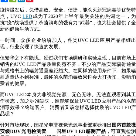
Weibo
疫情爆发后，凭借高效、安全、便捷，能杀灭新冠病毒等优势特
点，UVC
LED
成为了2020年上半年最受关注的热词之一，
抗“疫”战场提供了杀菌消毒的强有力“武器”，也为社会提供了全
新的健康生活方式。
一时间，众多企业纷纷加入，各类UVC LED应用产品相继出
现，行业实现了快速的发展。
但繁华之下有隐忧。经过我们市场调研和实验发现，目前市场上
销售的UVC LED产品质量良莠不齐，不少的产品实际辐射通量
与规格书上的辐射通量差距颇大。在同样的使用条件下，如果辐
射通量达不到标准，最终的杀菌消毒效果也会大打折扣，影响消
费者的健康。
而UVC LED本身为非视觉光源，无色无味、无法直观看到其工
作状态，加之标准缺失，谁能够保证UVC LED应用产品的杀菌
消毒效果？终端客户、消费者又该怎样选择优质的UVC LED产
品呢？
针对市场现状，国星光电非视觉光源事业部重磅推出
国内首款微
安级DUV光电检测管——国星UV LED感测产品
，可直观检