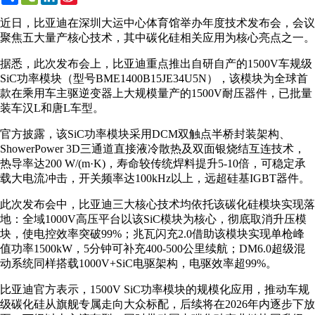
Weibo
近日，比亚迪在深圳大运中心体育馆举办年度技术发布会，会议
聚焦五大量产核心技术，其中碳化硅相关应用为核心亮点之一。
据悉，此次发布会上，比亚迪重点推出自研自产的1500V车规级
SiC功率模块（型号BME1400B15JE34U5N），该模块为全球首
款在乘用车主驱逆变器上大规模量产的1500V耐压器件，已批量
装车汉L和唐L车型。
官方披露，该SiC功率模块采用DCM双触点半桥封装架构、
ShowerPower 3D三通道直接液冷散热及双面银烧结互连技术，
热导率达200 W/(m·K)，寿命较传统焊料提升5-10倍，可稳定承
载大电流冲击，开关频率达100kHz以上，远超硅基IGBT器件。
此次发布会中，比亚迪三大核心技术均依托该碳化硅模块实现落
地：全域1000V高压平台以该SiC模块为核心，彻底取消升压模
块，使电控效率突破99%；兆瓦闪充2.0借助该模块实现单枪峰
值功率1500kW，5分钟可补充400-500公里续航；DM6.0超级混
动系统同样搭载1000V+SiC电驱架构，电驱效率超99%。
比亚迪官方表示，1500V SiC功率模块的规模化应用，推动车规
级碳化硅从旗舰专属走向大众标配，后续将在2026年内逐步下放