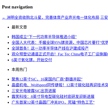
Post navigation
←
洲明全资收购北斗星，完善体育产业声光电一体化布局
三
最新文章
韩国成立“下一代功率半导体推进小组”
全国人大代表：手握全球95%镓资源，中国芯片要打“优势
全球首条！这一功率半导体产线在沪建成投产
观众预登记通道正式开启！Fac Tec China电子工厂
6英寸氧化镓，开始交付
本周热门
聚焦12英寸SiC，16家国内厂商“群雄并起”
晶盛机电、Wolfspeed同传捷报！12英寸碳化硅再迎技术
三安光电披露SiC出货进展
露笑科技：8英寸导电型碳化硅衬底研发迎新进展
广东首家12英寸晶圆厂冲关IPO，死磕“特色工艺”