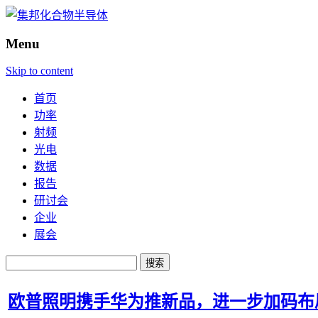
Menu
Skip to content
首页
功率
射频
光电
数据
报告
研讨会
企业
展会
搜
索：
欧普照明携手华为推新品，进一步加码布