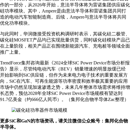
作的一部分，从2026年开始，意法半导体将为雷诺集团供应碳化
硅功率模块。其中，Ampere是由意法半导体和雷诺集团共同打
造的电动汽车智能制造商。后续，Ampere与意法半导体将共同
优化功率模块。
与此同时，华润微接受投资机构调研时表示，其碳化硅二极管、
碳化硅MOSFET产品均已实现批量供货，同时碳化硅模块产品已
在上量阶段，相关产品正在围绕新能源汽车、充电桩等领域全面
推广上量。
TrendForce集邦咨询最新《2024全球SiC Power Device市场分析报
告》显示，尽管纯电动汽车（BEV）销量增速的明显放缓已经
开始影响到SiC供应链，但作为未来电力电子技术的重要发展方
向，SiC在汽车、可再生能源等功率密度和效率极其重要的应用
市场中仍然呈现加速渗透之势，未来几年整体市场需求将维持增
长态势，预估2028年全球SiC Power Device市场规模有望达到
91.7亿美金（约666亿人民币）。（集邦化合物半导体Zac整理）
更多SiC和GaN的市场资讯，请关注微信公众账号：集邦化合物
半导体。