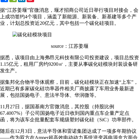
Weibo
据“江苏姜堰”官微消息，堰才招商公司近日举行项目对接会，会
上成功签约4个项目，涵盖了新能源、新装备、新基建等多个产
业，计划总投资近20亿元，其中包括一个碳化硅项目。
source：江苏姜堰
据悉，该项目由上海弗昂元科技有限公司投资建设，项目总投资
1.15亿元，租用厂房约9200㎡，主要从事碳化硅模块封装设备研
发生产。
据集邦化合物半导体观察，目前，碳化硅模块正在加速“上车”，
近期已有多家碳化硅功率器件相关厂商披露了车用业务最新进
展，包括国扬电子、意法半导体、华润微等。
11月27日，据国基南方官微消息，其控股（持股比例
67.4007%）子公司国扬电子近日收到国内重点车企量产定点
函，将为该车企批量配套车规级塑封碳化硅（SiC）功率部件。
随后在12月3日，意法半导体和雷诺集团达成了一项多年期协议
——作为双方在Amper超高效电动动力系统逆变器电源盒方面合