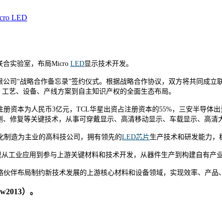
cro LED
合实验室，布局Micro
LED
显示技术开发。
限公司“战略合作备忘录”签约仪式。根据战略合作协议，双方将共同成立联合
材料、工艺、设备、产线方案到自主知识产权的全面生态布局。
资本为人民币3亿元，TCL华星出资占注册资本的55%，三安半导体出资占
彩色化、检测、修复等关键技术，从事可穿戴显示、高清移动显示、车载显示、
业化制造为主业的高科技公司，拥有领先的
LED芯片
生产技术和研发能力，
作，是实现从工业应用到参与上游关键材料和技术开发，从器件生产到构建自
略伙伴布局制约新技术发展的上游核心材料和设备领域，实现效率、产品、
2013）。