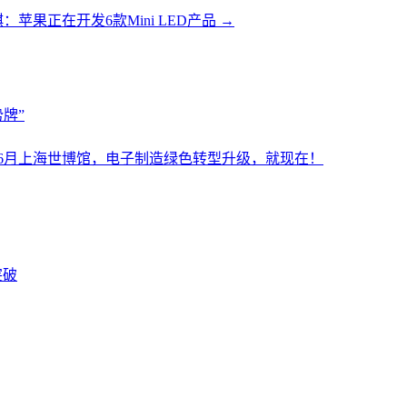
：苹果正在开发6款Mini LED产品
→
牌”
设施展6月上海世博馆，电子制造绿色转型升级，就现在！
突破