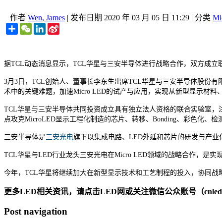
作者
Wen, James
|
发布日期
2020 年 03 月 05 日 11:29
|
分类
Mi
Share
WeChat
LinkedIn
Sina
Weibo
据TCL动态消息显示，TCL华星与三安半导体进行战略合作，双方成立联
3月3日，TCL创始人、董事长李东生出席TCL华星与三安半导体股份有
术中的关键难题，加速Micro LED的试产与应用，实现从新型显示
TCL华星与三安半导体共同投资成立具有独立法人资格的联合实验室，注册
点攻克MicroLED显示工程化制造的芯片、转移、Bonding、
三安半导体是
三安光电
旗下以集成电路、LED外延和芯片的研发与产
TCL华星与LED行业龙头三安光电在Micro LED领域的战略合
今年，TCL华星将继续加大在新型显示技术和工艺制程的投入，协同战
更多LED相关资讯，请点击LED网或关注微信公众账号（cnledw
Post navigation