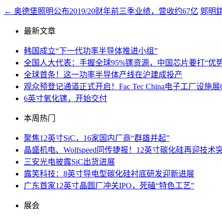
←
奥德堡照明公布2019/20财年前三季业绩，营收约67亿
郭明錤
最新文章
韩国成立“下一代功率半导体推进小组”
全国人大代表：手握全球95%镓资源，中国芯片要打“优势
全球首条！这一功率半导体产线在沪建成投产
观众预登记通道正式开启！Fac Tec China电子工厂
6英寸氧化镓，开始交付
本周热门
聚焦12英寸SiC，16家国内厂商“群雄并起”
晶盛机电、Wolfspeed同传捷报！12英寸碳化硅再迎技术
三安光电披露SiC出货进展
露笑科技：8英寸导电型碳化硅衬底研发迎新进展
广东首家12英寸晶圆厂冲关IPO，死磕“特色工艺”
展会