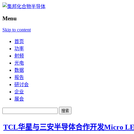
Menu
Skip to content
首页
功率
射频
光电
数据
报告
研讨会
企业
展会
搜
索：
TCL华星与三安半导体合作开发Micro L