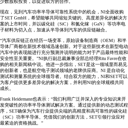
少数股权投资，以促进双方的合作。
现在，见到汽车功率半导体可靠性系统中的机会，NI全面收购
了SET GmbH，希望能够共同缩短关键的、高度差异化的解决方
案的上市时间，并以碳化硅（SiC）和氮化镓（GaN）等功率电
子材料为切入点，加速从半导体到汽车的供应链融合。
“汽车供应链正在经历一场变革，原始设备制造商（OEM）和半
导体厂商都在新技术领域迅速创新。对于这些新技术在新型电动
汽车中的表现能进行充分预测并说明的能力对于产品最终性能和
安全性至关重要。”NI执行副总裁兼事业部总经理Ritu Favre在收
购的相关新闻稿中说。他进一步指出，SET是这一领域显而易见
的创新者，也是航空电子测试领域的老牌供应商。NI 是自动化
测试和测量系统的全球领导者。结合双方的能力，NI和SET可以
为客户提供更多差异化的解决方案，并利用NI的全球规模共同
成长。
Frank Heidemann也表示：“我们利用广泛并深入的专业知识来开
发突破性的功率半导体测试解决方案。通过提供新的动态测试程
序，SET确保为汽车行业提供尖端的高精度和高可靠性的碳化硅
（SiC）功率半导体。凭借我们的创新方法，SET引领行业应对
最紧迫的资格挑战。”