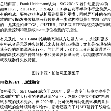
总结而言，Frank Heidemann认为，SiC 和GaN 器件动态测试(例
如dHTGS、dH3TRB、DRB或HTFB)存在功率半导体行业前所未
有的挑战。要将这些测试扩展到批量的规模，同时尽可能的在精
准的时刻触发失效机制获取数据进一步建构模型是存在相当难度
的，尤其是如dHTGS、dH3TRB、DRB或 HTFB等这类动态测试
的质量控制和激励或in-situ原位检测的可控性。
有见及此，SET GmbH推动动态测试方法进入SiC，以找到更多
材料或者是元器件失效模式来去解决行业挑战，尤其是在现在快
速兴起的新能源汽车行业。与此同时，SET GmbH还希望通过不
同的新技术把它传导到标准和测试设备里面去，以期能够在早期
就发现器件失效特征。
图片来源：拍信网正版图库
NI收购SET，加速融合
资料显示，SET GmbH成立于2001年，是一家专门从事功率半导
体和航空航天行业的测试系统的企业，更是SiC等宽带隙材料测
试系统的技术先驱。自 2020 年，公司便与自动化测试和测量系
统领域的全球领导者NI合作，后者还宣布了对SET进行了战略性