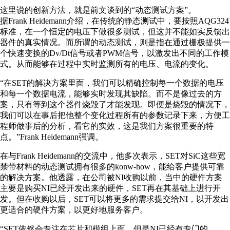
这里说的创新方法，就是前文谈到的“动态测试方案”。
据Frank Heidemann介绍，在传统的静态测试中，要按照AQG324
标准，在一个恒定的电压下做很多测试，但这并不能如实反馈出
器件的真实情况。而所谓的动态测试，则是指在通过栅极提供一
个快速变换的Dv/Dt信号或者PWM信号，以激发出不同的工作模
式。从而能够在过程中实时监测所有的电压、电流的变化。
“在SET的解决方案里面，我们可以精确控制每一个数据的电压
和每一个数据电流，能够实时发现其缺陷。而不是像过去的方
案，只有等到这个器件烧毁了才能发现。即便是烧毁的情况下，
我们可以在事后把他整个变化过程所有的参数记录下来，方便工
程师做事后的分析，看它的实效，这是我们方案很重要的特
点。”Frank Heidemann强调。
在与Frank Heidemann的交流中，他多次表示，SET对SiC这些宽
禁带材料的动态测试拥有很多的konw-how，能给客户提供可靠
的解决方案。他透露，在公司被NI收购以前，当中的硬件方案
主要是购买NI已经开发出来的硬件，SET再在其基础上进行开
发。但在收购以后，SET可以将更多的需求提交给NI，以开发出
更适合的硬件方案，以更好地服务客户。
“SET依然会专注在芯片和模组上面，但是NI已经有专门的