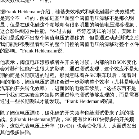
体失效模式是不一样的。
据Frank Heidemann介绍，硅基失效模式和碳化硅器件失效模式
是完全不一样的，例如硅基里面整个阈值电压漂移不是那么明
显，但是在碳化硅这个领域却有很多明显的阈值电压漂移现象，
这会影响到器件性能。“在过去做一些静态测试的时候，实际上
我们是观察不出整个阈值电压的漂移的。但是通过动态测试之后
我们能够很明显看到它的整个门控的阈值电压的漂移对整个器件
的影响。”Frank Heidemann说。
他表示，阈值电压漂移或者在开关的时候，内部的RDSON变化
会对器件性能产生很大的影响。通过测试发现，这个效应不是短
期的而是长期演进的过程。那就意味着在SiC装车以后，随着时
间的推移，阈值电压的漂移会进一步影响整个效率（尤其是电动
汽车的开关转化效率），进而影响电动车续航。“这些东西不是
一个我们在实验室内短期内通过静态测试能够发现的，而是需要
通过一些长期测试才能发现。”Frank Heidemann强调。
除了阈值电压漂移，碳化硅的开关频率也给测试带来了新的挑
战。如Frank Heidemann所说，SiC拥有比IGBT快得多的开关频
率，这就代表电压上升率（Dv/Dt）也会变化很大，从而诱发出
其他很多缺陷。