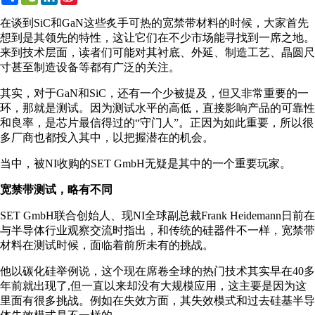
Weibo
在谈到SiC和GaN这些炙手可热的宽禁带材料的时候，大家首先
想到是其领先的特性，这让它们在不少市场能寻找到一席之地。
来到技术层面，读者们可能对其衬底、外延、制造工艺、晶圆尺
寸甚至制造设备等都有广泛的关注。
其实，对于GaN和SiC，还有一个少被提及，但又非常重要的一
环，那就是测试。因为测试水平的高低，直接影响产品的可靠性
和良率，是芯片最信得过的“守门人”。正因为如此重要，所以很
多厂商也都投入其中，以把握潜在的机会。
当中，被NI收购的SET GmbH无疑是其中的一个重要玩家。
宽禁带测试，略有不同
SET GmbH联合创始人、现NI全球副总裁Frank Heidemann日前在
与半导体行业观察交流时指出，和传统的硅器件不一样，宽禁带
材料在测试时候，面临着前所未有的挑战。
他以碳化硅举例说，这个现在席卷全球的热门技术其实早在40多
年前就出现了,但一直以来却没有大规模应用，这主要是因为这
里面有很多挑战。例如在失效方面，其失效模式和过去硅基半导