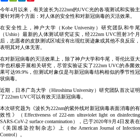
Weibo
今年4月以来，有关波长为222nm的UVC光的各项测试和实验主
要针对两个方面：对人体的安全性和对新冠病毒的灭活效果。
在安全性上，神户大学（Kobe University）研究团队和牛尾
（Ushio）最新的人体测试研究证实，经222nm UVC照射3个月
后，志愿者的皮肤测试区域没有出现红斑迹象或其他不良反应，
表明其对人体无害。
在对新冠病毒的灭活效果上，除了神户大学和牛尾，哥伦比亚大
学也积极开展相关研究，尽管实验证实了222nm UVC的杀菌效
果可达99.9%，但测试对象仅是与新冠病毒结构相似的季节性冠
状病毒。
近期，日本广岛大学（Hiroshima University）研究团队首次证明
了222nm UVC可以有效灭活新冠病毒。
本次研究题为《波长为222nm的紫外线对新冠病毒表面消毒的有
效性》（Effectiveness of 222-nm ultraviolet light on disinfecting
SARS-CoV-2 surface contamination），已于2020年9月4日发表在
《美国感染控制杂志》上（the American Journal of Infection
Control）。