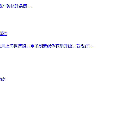
量产碳化硅晶圆
→
牌”
设施展6月上海世博馆，电子制造绿色转型升级，就现在！
突破