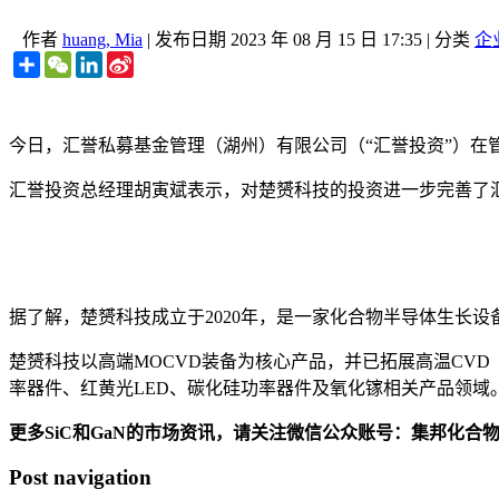
作者
huang, Mia
|
发布日期
2023 年 08 月 15 日 17:35
|
分类
企
Share
WeChat
LinkedIn
Sina
Weibo
今日，汇誉私募基金管理（湖州）有限公司（“汇誉投资”）在管
汇誉投资总经理胡寅斌表示，对楚赟科技的投资进一步完善了汇
据了解，楚赟科技成立于2020年，是一家化合物半导体生长
楚赟科技以高端MOCVD装备为核心产品，并已拓展高温CVD
率器件、红黄光LED、碳化硅功率器件及氧化镓相关产品领域
更多SiC和GaN的市场资讯，请关注微信公众账号：集邦化合
Post navigation