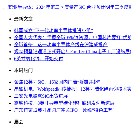
←
积亚半导体：2024年第三季度量产SiC
台亚预计明年三季度
最新文章
韩国成立“下一代功率半导体推进小组”
全国人大代表：手握全球95%镓资源，中国芯片要打“优势
全球首条！这一功率半导体产线在沪建成投产
观众预登记通道正式开启！Fac Tec China电子工厂
6英寸氧化镓，开始交付
本周热门
聚焦12英寸SiC，16家国内厂商“群雄并起”
晶盛机电、Wolfspeed同传捷报！12英寸碳化硅再迎技术
三安光电披露SiC出货进展
露笑科技：8英寸导电型碳化硅衬底研发迎新进展
广东首家12英寸晶圆厂冲关IPO，死磕“特色工艺”
展会