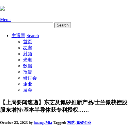
Menu
主選單
Search
首页
功率
射频
光电
数据
报告
研讨会
企业
展会
【上周要闻速递】东芝及氮矽推新产品/士兰微获控股
股东增持/基本半导体获专利授权……
October 23, 2023
by
huang, Mia
Tagged:
东芝
,
氮矽
企业