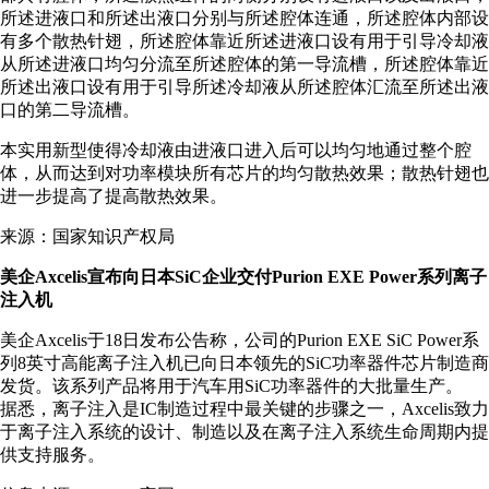
所述进液口和所述出液口分别与所述腔体连通，所述腔体内部设
有多个散热针翅，所述腔体靠近所述进液口设有用于引导冷却液
从所述进液口均匀分流至所述腔体的第一导流槽，所述腔体靠近
所述出液口设有用于引导所述冷却液从所述腔体汇流至所述出液
口的第二导流槽。
本实用新型使得冷却液由进液口进入后可以均匀地通过整个腔
体，从而达到对功率模块所有芯片的均匀散热效果；散热针翅也
进一步提高了提高散热效果。
来源：国家知识产权局
美企Axcelis宣布向日本SiC企业交付Purion EXE Power系列离子
注入机
美企Axcelis于18日发布公告称，公司的Purion EXE SiC Power系
列8英寸高能离子注入机已向日本领先的SiC功率器件芯片制造商
发货。该系列产品将用于汽车用SiC功率器件的大批量生产。
据悉，离子注入是IC制造过程中最关键的步骤之一，Axcelis致力
于离子注入系统的设计、制造以及在离子注入系统生命周期内提
供支持服务。