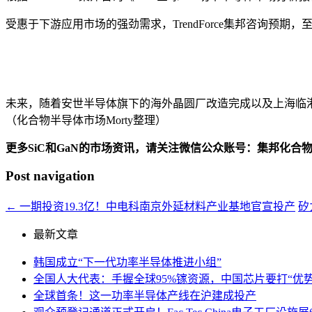
受惠于下游应用市场的强劲需求，TrendForce集邦咨询预期，
未来，随着安世半导体旗下的海外晶圆厂改造完成以及上海临港
（化合物半导体市场Morty整理）
更多SiC和GaN的市场资讯，请关注微信公众账号：集邦化合
Post navigation
←
一期投资19.3亿！中电科南京外延材料产业基地官宣投产
矽
最新文章
韩国成立“下一代功率半导体推进小组”
全国人大代表：手握全球95%镓资源，中国芯片要打“优势
全球首条！这一功率半导体产线在沪建成投产