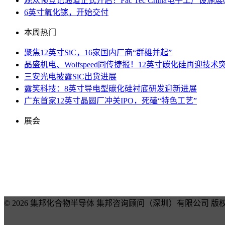
观众预登记通道正式开启！Fac Tec China电子工厂
6英寸氧化镓，开始交付
本周热门
聚焦12英寸SiC，16家国内厂商“群雄并起”
晶盛机电、Wolfspeed同传捷报！12英寸碳化硅再迎技术
三安光电披露SiC出货进展
露笑科技：8英寸导电型碳化硅衬底研发迎新进展
广东首家12英寸晶圆厂冲关IPO，死磕“特色工艺”
展会
© 2026 集邦化合物半导体 集邦咨询顾问（深圳）有限公司 版