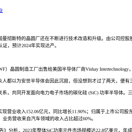
业
国曼彻斯特的晶圆厂还在不断进行技术改造和升级。由公司控股
性认证，预计2024年实现达产。
WF）晶圆制造工厂出售给美国半导体厂商Vishay Intertechnolog
众人都以为安世半导体会因此沉寂，但没想到才过了两天，便有
，共同开发面向电力电子市场的碳化硅 (SiC) 功率半导体。三
营业收入152.06亿元，同比增长11.90%；归属于上市公司股东
3亿元。业务营收来自汽车领域的收入占比超过60%。
析报告》分析，2023年整体SiC功率元件市场规模达22.8亿美元，年成长