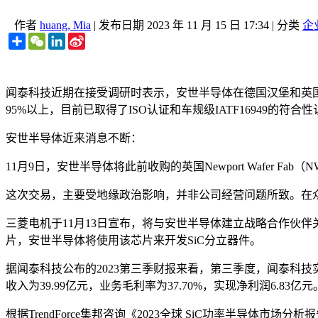
作者
huang, Mia
|
发布日期
2023 年 11 月 15 日 17:34
|
分类
企
Share
WeChat
LinkedIn
Sina
Weibo
闻泰科技近期在接受调研时表示，安世半导体在德国汉堡和英
95%以上，目前已取得了ISO认证和车规级IATF16949的符合
安世半导体近来消息不断：
11月9日，安世半导体将此前收购的英国Newport Wafer Fab（N
这次交易，主要受地缘政治影响，并非公司经营问题所致。在
三菱电机于11月13日宣布，将与安世半导体建立战略合作伙伴关系
片，安世半导体将使用该芯片来开发SiC分立器件。
据闻泰科技公布的2023第三季财报来看，第三季度，闻泰科技实现
收入为39.99亿元，业务毛利率为37.70%，实现净利润6.8
根据TrendForce集邦咨询《2023全球 SiC功率半导体市场分