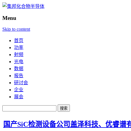
Menu
Skip to content
首页
功率
射频
光电
数据
报告
研讨会
企业
展会
搜
索：
国产SiC检测设备公司盖泽科技、优睿谱