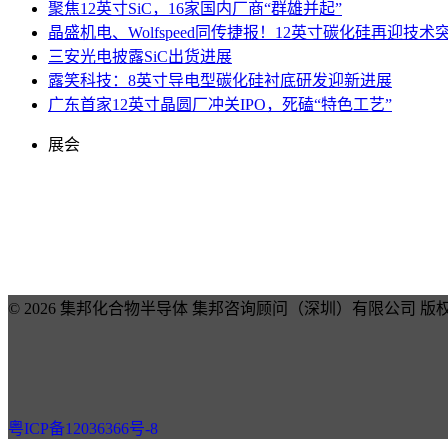
聚焦12英寸SiC，16家国内厂商“群雄并起”
晶盛机电、Wolfspeed同传捷报！12英寸碳化硅再迎技术
三安光电披露SiC出货进展
露笑科技：8英寸导电型碳化硅衬底研发迎新进展
广东首家12英寸晶圆厂冲关IPO，死磕“特色工艺”
展会
© 2026 集邦化合物半导体 集邦咨询顾问（深圳）有限公司 版
粤ICP备12036366号-8