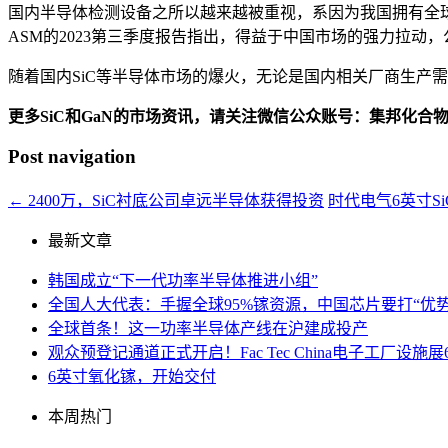
国内半导体检测设备之所以越来越被重视，系因为我国拥有全
ASM的2023第三季度报告指出，得益于中国市场的强力拉
随着国内SiC等半导体市场的爆火，无论是国内相关厂商生产
更多SiC和GaN的市场资讯，请关注微信公众账号：集邦化合
Post navigation
←
2400万，SiC衬底公司卓远半导体获得投资
时代电气6英寸S
最新文章
韩国成立“下一代功率半导体推进小组”
全国人大代表：手握全球95%镓资源，中国芯片要打“优势
全球首条！这一功率半导体产线在沪建成投产
观众预登记通道正式开启！Fac Tec China电子工厂
6英寸氧化镓，开始交付
本周热门