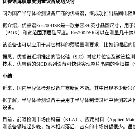
优睿谱薄膜厚度测量设备成功交付
同为国产半导体检测设备厂商的优睿谱，继成功推出晶圆电阻率量测
据介绍，优睿谱Eos200DSR是一款兼容8/6英寸晶圆尺寸，用于测
（BOX）和宽范围顶层硅厚度。Eos200DSR可以在测量几
该设备也可以应用于其它材料的薄膜量测要求，比如新崛起的
据悉，优睿谱近期推出的碳化硅（SiC）衬底片位错及微管检测设备SI
技术，优睿谱的SICD系列设备可快速实现整片晶圆的全扫描
小结
近来，国内半导体检测设备厂商新闻不断。其中出现不少新兴
据了解，半导体检测设备主要用于半导体制造过程中检测芯片
设备。
目前，前道检测市场由科磊（KLA）、应用材料（Applied Mat
测设备领域起步晚，技术相对落后，占有的市场份额很少。虽