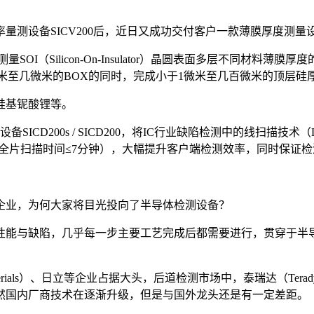
设备SICV200后，近日又成功交付客户一款薄膜厚度测量设备E
量SOI（Silicon-On-Insulator）晶圆表面多层不同材
十纳米至几微米的BOX的同时，完成小于1微米至几百微米的顶层硅
硅基铌酸锂等。
CD200s / SICD200，将IC行业缺陷检测中的线扫描技术（
（全片扫描时间≤7分钟），大幅提升客户端检测效率，同时保证检
企业，为何大家将目光投向了半导体检测设备？
性能与缺陷，几乎每一步主要工艺完成后都需要进行，贯穿于半
erials）、日立等企业占据大头，后道检测市场中，泰瑞达（Tera
然国内厂商技术在逐渐升级，但是与国外龙头还是有一定差距。