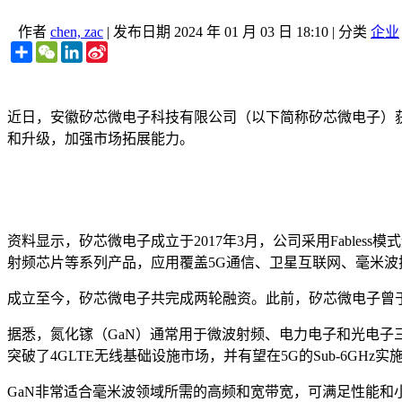
作者
chen, zac
|
发布日期
2024 年 01 月 03 日 18:10
|
分类
企业
Share
WeChat
LinkedIn
Sina
Weibo
近日，安徽矽芯微电子科技有限公司（以下简称矽芯微电子）获
和升级，加强市场拓展能力。
资料显示，矽芯微电子成立于2017年3月，公司采用Fabl
射频芯片等系列产品，应用覆盖5G通信、卫星互联网、毫米波
成立至今，矽芯微电子共完成两轮融资。此前，矽芯微电子曾于2
据悉，氮化镓（GaN）通常用于微波射频、电力电子和光电子三大
突破了4GLTE无线基础设施市场，并有望在5G的Sub-6GHz实施方案
GaN非常适合毫米波领域所需的高频和宽带宽，可满足性能和