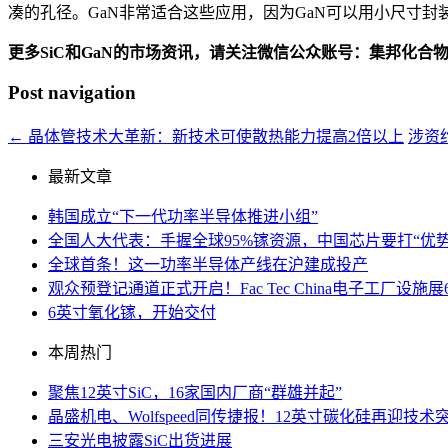
凑的孔径。GaN非常适合这些应用，因为GaN可以用小尺寸封
更多SiC和GaN的市场资讯，请关注微信公众账号：集邦化合
Post navigation
←
晶体管技术大革新：新技术可使散热能力提高2倍以上
涉资约
最新文章
韩国成立“下一代功率半导体推进小组”
全国人大代表：手握全球95%镓资源，中国芯片要打“优势
全球首条！这一功率半导体产线在沪建成投产
观众预登记通道正式开启！Fac Tec China电子工厂
6英寸氧化镓，开始交付
本周热门
聚焦12英寸SiC，16家国内厂商“群雄并起”
晶盛机电、Wolfspeed同传捷报！12英寸碳化硅再迎技术
三安光电披露SiC出货进展