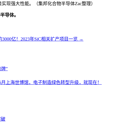
装实现强大性能。（集邦化合物半导体Zac整理）
物半导体。
3000亿！2023年SiC相关扩产项目一览
→
牌”
设施展6月上海世博馆，电子制造绿色转型升级，就现在！
突破