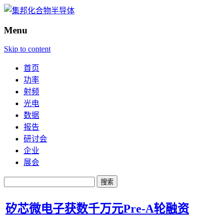
Menu
Skip to content
首页
功率
射频
光电
数据
报告
研讨会
企业
展会
搜
索：
矽芯微电子获数千万元Pre-A轮融资