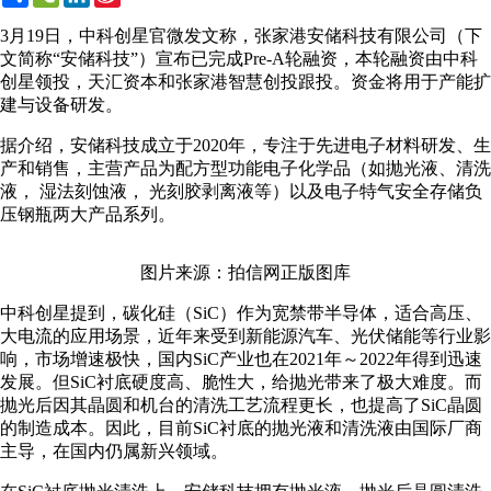
Weibo
3月19日，中科创星官微发文称，张家港安储科技有限公司（下
文简称“安储科技”）宣布已完成Pre-A轮融资，本轮融资由中科
创星领投，天汇资本和张家港智慧创投跟投。资金将用于产能扩
建与设备研发。
据介绍，安储科技成立于2020年，专注于先进电子材料研发、生
产和销售，主营产品为配方型功能电子化学品（如抛光液、清洗
液， 湿法刻蚀液， 光刻胶剥离液等）以及电子特气安全存储负
压钢瓶两大产品系列。
图片来源：拍信网正版图库
中科创星提到，碳化硅（SiC）作为宽禁带半导体，适合高压、
大电流的应用场景，近年来受到新能源汽车、光伏储能等行业影
响，市场增速极快，国内SiC产业也在2021年～2022年得到迅速
发展。但SiC衬底硬度高、脆性大，给抛光带来了极大难度。而
抛光后因其晶圆和机台的清洗工艺流程更长，也提高了SiC晶圆
的制造成本。因此，目前SiC衬底的抛光液和清洗液由国际厂商
主导，在国内仍属新兴领域。