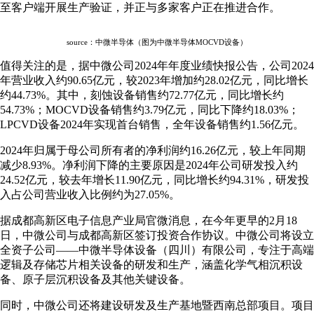
至客户端开展生产验证，并正与多家客户正在推进合作。
source：中微半导体（图为中微半导体MOCVD设备）
值得关注的是，据中微公司2024年年度业绩快报公告，公司2024
年营业收入约90.65亿元，较2023年增加约28.02亿元，同比增长
约44.73%。其中，刻蚀设备销售约72.77亿元，同比增长约
54.73%；MOCVD设备销售约3.79亿元，同比下降约18.03%；
LPCVD设备2024年实现首台销售，全年设备销售约1.56亿元。
2024年归属于母公司所有者的净利润约16.26亿元，较上年同期
减少8.93%。净利润下降的主要原因是2024年公司研发投入约
24.52亿元，较去年增长11.90亿元，同比增长约94.31%，研发投
入占公司营业收入比例约为27.05%。
据成都高新区电子信息产业局官微消息，在今年更早的2月18
日，中微公司与成都高新区签订投资合作协议。中微公司将设立
全资子公司——中微半导体设备（四川）有限公司，专注于高端
逻辑及存储芯片相关设备的研发和生产，涵盖化学气相沉积设
备、原子层沉积设备及其他关键设备。
同时，中微公司还将建设研发及生产基地暨西南总部项目。项目