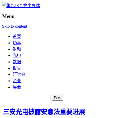
Menu
Skip to content
首页
功率
射频
光电
数据
报告
研讨会
企业
展会
搜
索：
三安光电披露安意法重要进展