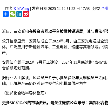
作者
KikiWang
|
发布日期
2025 年 12 月 22 日 17:58
|
分类
企
Share
WeChat
LinkedIn
Sina
Weibo
近日，
三安光电在投资者互动平台披露关键进展，其与意法半
公开信息显示，安意法成立于2023年8月，由三安光电通过全
体，广泛应用于新能源汽车、工业电源、储能等高端领域。该项目
产。
安意法产线于2023年9月开工建设，2024年11月底达到“点
合前期规划预期。
据行业人士解读，风险量产介于小批量验证与大规模量产之间
础，此阶段产品仍以验证性交付和小批量供应为主。
（集邦化合物半导体整理）
更多SiC和GaN的市场资讯，请关注微信公众账号：集邦化合