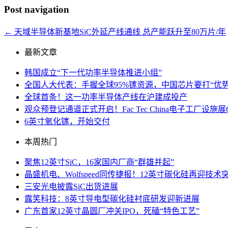
Post navigation
←
天域半导体新基地SiC外延产线通线 总产能跃升至80万片/年
最新文章
韩国成立“下一代功率半导体推进小组”
全国人大代表：手握全球95%镓资源，中国芯片要打“优势
全球首条！这一功率半导体产线在沪建成投产
观众预登记通道正式开启！Fac Tec China电子工厂
6英寸氧化镓，开始交付
本周热门
聚焦12英寸SiC，16家国内厂商“群雄并起”
晶盛机电、Wolfspeed同传捷报！12英寸碳化硅再迎技术
三安光电披露SiC出货进展
露笑科技：8英寸导电型碳化硅衬底研发迎新进展
广东首家12英寸晶圆厂冲关IPO，死磕“特色工艺”