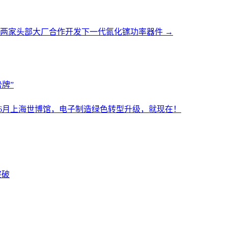
两家头部大厂合作开发下一代氮化镓功率器件
→
牌”
设施展6月上海世博馆，电子制造绿色转型升级，就现在！
突破