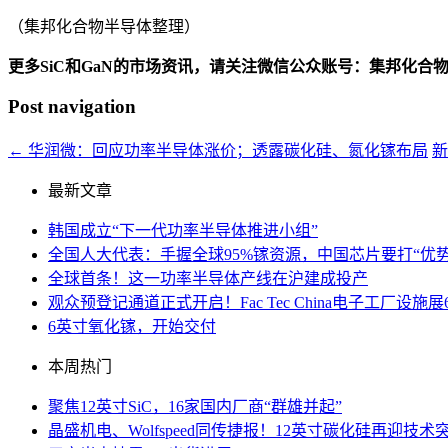
（集邦化合物半导体整理）
更多SiC和GaN的市场资讯，请关注微信公众账号：集邦化合
Post navigation
←
华润微：回应功率半导体涨价；透露碳化硅、氮化镓布局
新
最新文章
韩国成立“下一代功率半导体推进小组”
全国人大代表：手握全球95%镓资源，中国芯片要打“优势
全球首条！这一功率半导体产线在沪建成投产
观众预登记通道正式开启！Fac Tec China电子工厂
6英寸氧化镓，开始交付
本周热门
聚焦12英寸SiC，16家国内厂商“群雄并起”
晶盛机电、Wolfspeed同传捷报！12英寸碳化硅再迎技术