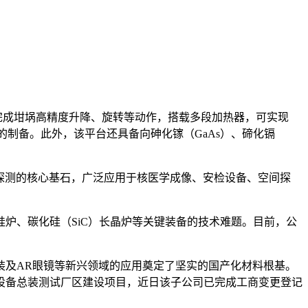
能完成坩埚高精度升降、旋转等动作，搭载多段加热器，可实现
底的制备。此外，该平台还具备向砷化镓（GaAs）、碲化镉
射探测的核心基石，广泛应用于核医学成像、安检设备、空间探
硅炉、碳化硅（SiC）长晶炉等关键装备的技术难题。目前，公
进封装及AR眼镜等新兴领域的应用奠定了坚实的国产化材料根基。
生长设备总装测试厂区建设项目，近日该子公司已完成工商变更登记