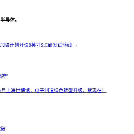
物半导体。
加坡计划开设8英寸SiC研发试验线
→
牌”
设施展6月上海世博馆，电子制造绿色转型升级，就现在！
突破