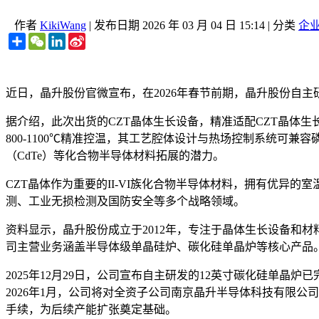
作者
KikiWang
|
发布日期
2026 年 03 月 04 日 15:14
|
分类
企
Share
WeChat
LinkedIn
Sina
Weibo
近日，晶升股份官微宣布，在2026年春节前期，晶升股份自主
据介绍，此次出货的CZT晶体生长设备，精准适配CZT晶体
800-1100℃精准控温，其工艺腔体设计与热场控制系统可兼
（CdTe）等化合物半导体材料拓展的潜力。
CZT晶体作为重要的II-VI族化合物半导体材料，拥有优
测、工业无损检测及国防安全等多个战略领域。
资料显示，晶升股份成立于2012年，专注于晶体生长设备和
司主营业务涵盖半导体级单晶硅炉、碳化硅单晶炉等核心产品
2025年12月29日，公司宣布自主研发的12英寸碳化硅单
2026年1月，公司将对全资子公司南京晶升半导体科技有限公
手续，为后续产能扩张奠定基础。