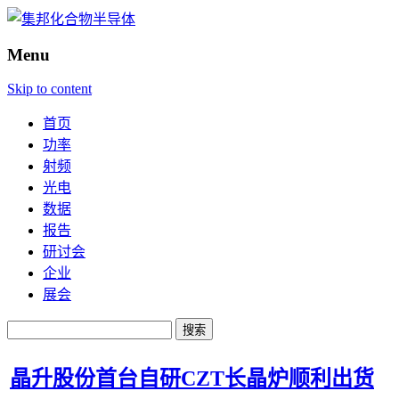
Menu
Skip to content
首页
功率
射频
光电
数据
报告
研讨会
企业
展会
搜
索：
晶升股份首台自研CZT长晶炉顺利出货