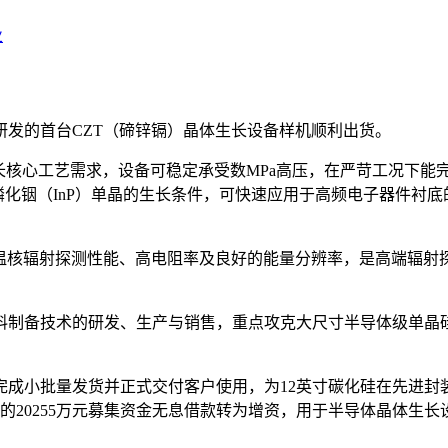
业
研发的首台CZT（碲锌镉）晶体生长设备样机顺利出货。
生长核心工艺需求，设备可稳定承受数MPa高压，在严苛工况下
容磷化铟（InP）单晶的生长条件，可快速应用于高频电子器件衬
异的室温核辐射探测性能、高电阻率及良好的能量分辨率，是高端辐
材料制备技术的研发、生产与销售，重点攻克大尺寸半导体级单晶
。
晶炉已完成小批量发货并正式交付客户使用，为12英寸碳化硅在先
司的20255万元募集资金无息借款转为增资，用于半导体晶体