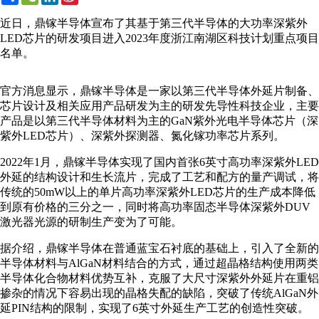
Weibo
近日，鼎镓半导体宣布了其基于第三代半导体的大功率深紫外
LED芯片的研发项目进入2023年度浙江南湖区科技计划重点项目
名单。
官方消息显示，鼎镓半导体是一家以第三代半导体外延片制备、
芯片设计及相关应用产品研发为主的研发先导性科技企业，主要
产品是以第三代半导体材料为主的GaN紫外光电半导体芯片（深
紫外LED芯片）、深紫外探测器、氮化镓功率芯片系列。
2022年1月，鼎镓半导体实现了国内首张6英寸高功率深紫外LED
外延的结构设计和生长流片，完成了工艺和配方的量产调试，将
传统的50mW以上的单片高功率深紫外LED芯片的生产成本降低
到原有价格的三分之一，同时将高功率固态半导体深紫外DUV
激光器光源的研制生产变为了可能。
据介绍，鼎镓半导体在普通蓝宝石衬底的基础上，引入了全新的
半导体材料与AlGaN材料结合的方式，通过超晶格结构使用两类
半导体化合物材料优势互补，克服了大尺寸深紫外外延片在重铝
掺杂的情况下容易出现的晶格失配的缺陷，突破了传统AlGaN外
延PIN结构的限制，实现了6英寸外延生产工艺的创造性突破。