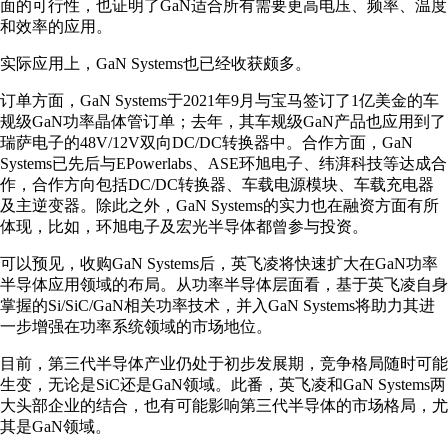
面的可行性，也证明了GaN适合所有需要更高电压、频率、温度
和效率的应用。
实际应用上，GaN Systems也已经收获颇多。
订单方面，GaN Systems于2021年9月与宝马签订了1亿美金的车
规级GaN功率晶体管订单；去年，其车规级GaN产品也应用到了
瑞萨电子的48V/12V双向DC/DC转换器中。合作方面，GaN
Systems已先后与EPowerlabs、ASE环旭电子、纬湃科技等达成合
作，合作方向包括DC/DC转换器、车载电源模块、车载充电器
及主逆变器。除此之外，GaN Systems的实力也在融资方面有所
体现，比如，环旭电子及宏光半导体都曾参与投资。
可以预见，收购GaN Systems后，英飞凌将快速扩大在GaN功率
半导体应用领域的布局。从功率半导体层面看，基于英飞凌自身
掌握的Si/SiC/GaN相关功率技术，并入GaN Systems将助力其进
一步增强在功率系统领域的市场地位。
目前，第三代半导体产业仍处于初步发展期，竞争格局随时可能
生变，无论是SiC还是GaN领域。此番，英飞凌和GaN Systems两
大头部企业的结合，也有可能影响第三代半导体的市场格局，尤
其是GaN领域。