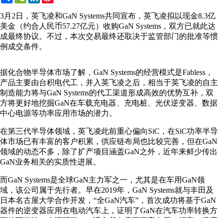
Weibo
3月2日，英飞凌和GaN Systems共同宣布，英飞凌拟以现金8.3亿
美金（约合人民币57.27亿元）收购GaN Systems，双方已就此达
成最终协议。不过，本次交易最终还取决于监管部门的批准等惯
例成交条件。
据化合物半导体市场了解，GaN Systems的经营模式是Fabless，
产品主要由台积电代工，并入英飞凌之后，相当于英飞凌的自主
制造能力将与GaN Systems的代工渠道形成高效的优势互补，双
方将更好地挖掘GaN在车载充电器、充电桩、光伏逆变器、数据
中心电源等功率应用市场的潜力。
在第三代半导体领域，英飞凌此前重心偏向SiC，在SiC功率半导
体市场已有丰富的客户积累，供应链布局也比较完善，但在GaN
领域的动态不多，除了扩产项目涵盖GaN之外，近年来鲜少传出
GaN业务相关的实质性进展。
而GaN Systems是全球GaN主力军之一，尤其是在车用GaN领
域，该公司属于先行者。早在2019年，GaN Systems就与丰田及
日本名古屋大学合作开发，“全GaN汽车”，首次成功将基于GaN
器件的逆变器应用在电动汽车上，证明了GaN在汽车功率转换方