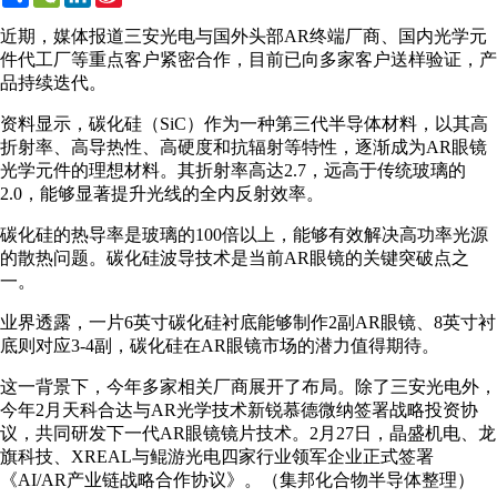
Weibo
近期，媒体报道三安光电与国外头部AR终端厂商、国内光学元
件代工厂等重点客户紧密合作，目前已向多家客户送样验证，产
品持续迭代。
资料显示，碳化硅（SiC）作为一种第三代半导体材料，以其高
折射率、高导热性、高硬度和抗辐射等特性，逐渐成为AR眼镜
光学元件的理想材料。其折射率高达2.7，远高于传统玻璃的
2.0，能够显著提升光线的全内反射效率。
碳化硅的热导率是玻璃的100倍以上，能够有效解决高功率光源
的散热问题。碳化硅波导技术是当前AR眼镜的关键突破点之
一。
业界透露，一片6英寸碳化硅衬底能够制作2副AR眼镜、8英寸衬
底则对应3-4副，碳化硅在AR眼镜市场的潜力值得期待。
这一背景下，今年多家相关厂商展开了布局。除了三安光电外，
今年2月天科合达与AR光学技术新锐慕德微纳签署战略投资协
议，共同研发下一代AR眼镜镜片技术。2月27日，晶盛机电、龙
旗科技、XREAL与鲲游光电四家行业领军企业正式签署
《AI/AR产业链战略合作协议》。（集邦化合物半导体整理）