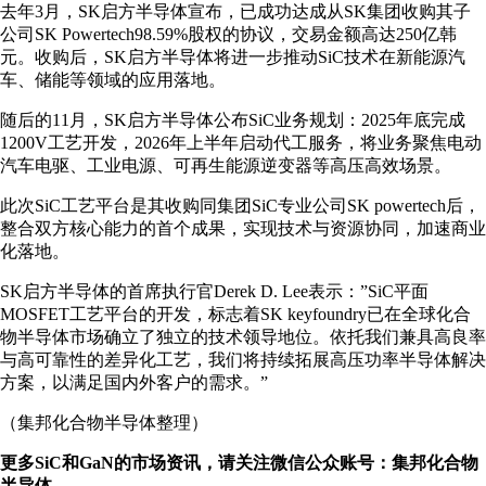
去年3月，SK启方半导体宣布，已成功达成从SK集团收购其子
公司SK Powertech98.59%股权的协议，交易金额高达250亿韩
元。收购后，SK启方半导体将进一步推动SiC技术在新能源汽
车、储能等领域的应用落地。
随后的11月，SK启方半导体公布SiC业务规划：2025年底完成
1200V工艺开发，2026年上半年启动代工服务，将业务聚焦电动
汽车电驱、工业电源、可再生能源逆变器等高压高效场景。
此次SiC工艺平台是其收购同集团SiC专业公司SK powertech后，
整合双方核心能力的首个成果，实现技术与资源协同，加速商业
化落地。
SK启方半导体的首席执行官Derek D. Lee表示：”SiC平面
MOSFET工艺平台的开发，标志着SK keyfoundry已在全球化合
物半导体市场确立了独立的技术领导地位。依托我们兼具高良率
与高可靠性的差异化工艺，我们将持续拓展高压功率半导体解决
方案，以满足国内外客户的需求。”
（集邦化合物半导体整理）
更多SiC和GaN的市场资讯，请关注微信公众账号：集邦化合物
半导体。