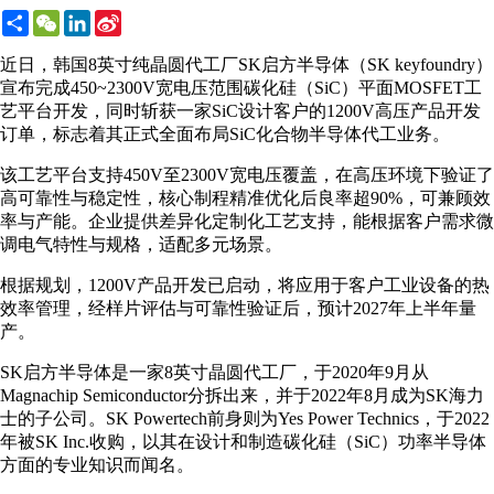
Share
WeChat
LinkedIn
Sina
Weibo
近日，韩国8英寸纯晶圆代工厂SK启方半导体（SK keyfoundry）
宣布完成450~2300V宽电压范围碳化硅（SiC）平面MOSFET工
艺平台开发，同时斩获一家SiC设计客户的1200V高压产品开发
订单，标志着其正式全面布局SiC化合物半导体代工业务。
该工艺平台支持450V至2300V宽电压覆盖，在高压环境下验证了
高可靠性与稳定性，核心制程精准优化后良率超90%，可兼顾效
率与产能。企业提供差异化定制化工艺支持，能根据客户需求微
调电气特性与规格，适配多元场景。
根据规划，1200V产品开发已启动，将应用于客户工业设备的热
效率管理，经样片评估与可靠性验证后，预计2027年上半年量
产。
SK启方半导体是一家8英寸晶圆代工厂，于2020年9月从
Magnachip Semiconductor分拆出来，并于2022年8月成为SK海力
士的子公司。SK Powertech前身则为Yes Power Technics，于2022
年被SK Inc.收购，以其在设计和制造碳化硅（SiC）功率半导体
方面的专业知识而闻名。