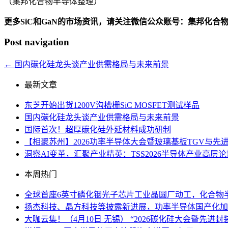
（集邦化合物半导体整理）
更多SiC和GaN的市场资讯，请关注微信公众账号：集邦化合
Post navigation
←
国内碳化硅龙头谈产业供需格局与未来前景
最新文章
东芝开始出货1200V沟槽栅SiC MOSFET测试样品
国内碳化硅龙头谈产业供需格局与未来前景
国际首次！超厚碳化硅外延材料成功研制
【相聚苏州】2026功率半导体大会暨玻璃基板TGV与先
洞察AI变革，汇聚产业精英：TSS2026半导体产业高层
本周热门
全球首座6英寸磷化铟光子芯片工业晶圆厂动工，化合物
扬杰科技、晶方科技等披露新进展，功率半导体国产化加
大咖云集！（4月10日 无锡） “2026碳化硅大会暨先