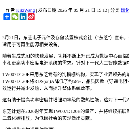
作者
KikiWang
|
发布日期
2026 年 05 月 21 日 15:12
|
分类
碳化
Share
WeChat
LinkedIn
Sina
Weibo
5月21日，东芝电子元件及存储装置株式会社（“东芝”）宣布，开始
适用于可再生能源相关设备。
随着生成式AI的快速发展，功耗不断上升已成为数据中心面临的
率和更高功率密度电源系统的需求。针对下一代人工智能数据中
TW007D120E采用东芝专有的沟槽栅结构，实现了业界领先
TW007D120E将RDS(on)A降低了约58%，品质因数（
效运行并减少发热，从而提升整体系统效率。
这有助于提高功率密度并增强功率级的散热性能，这对下一代A
东芝计划在2026财年实现TW007D120E的量产，并将继
二氧化碳排放，为低碳社会的实现做出贡献。