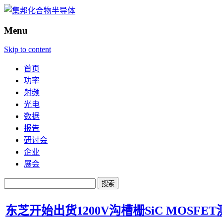
Menu
Skip to content
首页
功率
射频
光电
数据
报告
研讨会
企业
展会
搜
索：
东芝开始出货1200V沟槽栅SiC MOSFE