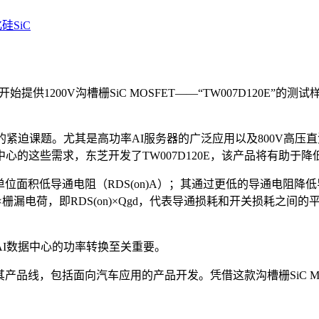
硅SiC
提供1200V沟槽栅SiC MOSFET——“TW007D120E
紧迫课题。尤其是高功率AI服务器的广泛应用以及800V高压
心的这些需求，东芝开发了TW007D120E，该产品将有助于
的单位面积低导通电阻（RDS(on)A）；其通过更低的导通电
导通电阻×栅漏电荷，即RDS(on)×Qgd，代表导通损耗和开关损
I数据中心的功率转换至关重要。
续拓展其产品线，包括面向汽车应用的产品开发。凭借这款沟槽栅SiC