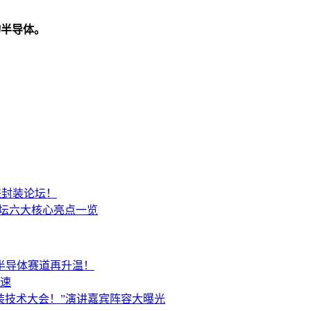
物半导体。
进封装论坛！
论坛六大核心亮点一览
半导体赛道再升温！
速
进封装技术大会！”演讲嘉宾阵容大曝光