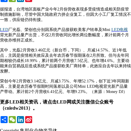
Weibo
据报道，台湾地区面板产业今年2月份营收表现多受疫情造成相关防疫管
制措施影响，尽管中国大陆政府力拼企业复工，但因大小工厂复工情况不
一致，供应链仍待衔接。
LED
厂光磊、荣创也分别因系统产品接获欧美客户转单及Mini
LED电视
背光新产品量产出货，不仅2月营收同比增长两位数幅度，累计前两个月
营收亦维持正成长。
其中，光磊2月营收3.46亿元（新台币，下同）、月减14.57%、近1年低
点，主因是疫情相关效应及去年农历春节假期落在2月所致。但与去年同
期相较仍成长18.99%，累计前两个月营收7.5亿元、也年增4.6%。主要动
能来自贸易战后造成系统产品接获欧美厂商转单，此效应自去年以来持续
发酵。
荣创今年2月营收3.14亿元、月减3.75%、年增52.17%，创下近3年同期新
高，主要是农历春节假期时间落差以及公司Mini LED电视背光新产品量
产带动。累计前2个月营收6.41亿元、年增9.23%。（来源：Money DJ）
更多LED相关资讯，请点击LED网或关注微信公众账号
（cnledw2013）。
Share
WeChat
LinkedIn
Sina
Weibo
Copyright 集邦化合物半导体