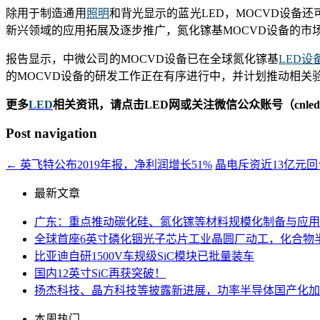
除用于制造通用
照明
和背光显示的蓝光LED，MOCVD设备还可
新兴领域的应用拓展及逐步推广，氮化镓基MOCVD设备的市
报告显示，中微公司的MOCVD设备已在全球氮化镓基
LED设
的MOCVD设备的研发工作正在有序进行中，并计划推动相关验证
更多
LED
相关资讯，请点击LED网或关注微信公众账号（cnledw
Post navigation
←
英飞特公布2019年报，净利润增长51%
晶电斥资近13亿元回台
最新文章
广东：重点推动碳化硅、氮化镓等材料规模化制备与应用
全球首座6英寸磷化铟光子芯片工业晶圆厂动工，化合物
比亚迪自研1500V车规级SiC模块已批量装车
国内12英寸SiC再获突破！
扬杰科技、晶方科技等披露新进展，功率半导体国产化加
本周热门