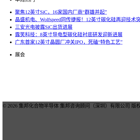
聚焦12英寸SiC，16家国内厂商“群雄并起”
晶盛机电、Wolfspeed同传捷报！12英寸碳化硅再迎技术
三安光电披露SiC出货进展
露笑科技：8英寸导电型碳化硅衬底研发迎新进展
广东首家12英寸晶圆厂冲关IPO，死磕“特色工艺”
展会
© 2026 集邦化合物半导体 集邦咨询顾问（深圳）有限公司 版