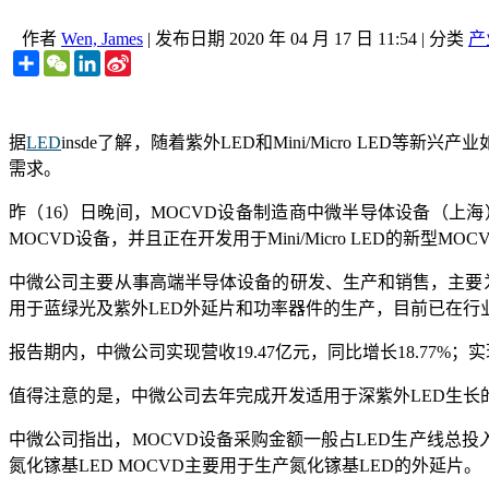
作者
Wen, James
|
发布日期
2020 年 04 月 17 日 11:54
|
分类
产
Share
WeChat
LinkedIn
Sina
Weibo
据
LED
insde了解，随着紫外LED和Mini/Micro LE
需求。
昨（16）日晚间，MOCVD设备制造商中微半导体设备（上海
MOCVD设备，并且正在开发用于Mini/Micro LED的新型MO
中微公司主要从事高端半导体设备的研发、生产和销售，主要
用于蓝绿光及紫外LED外延片和功率器件的生产，目前已在行
报告期内，中微公司实现营收19.47亿元，同比增长18.77%；实
值得注意的是，中微公司去年完成开发适用于深紫外LED生长的
中微公司指出，MOCVD设备采购金额一般占LED生产线总
氮化镓基LED MOCVD主要用于生产氮化镓基LED的外延片。