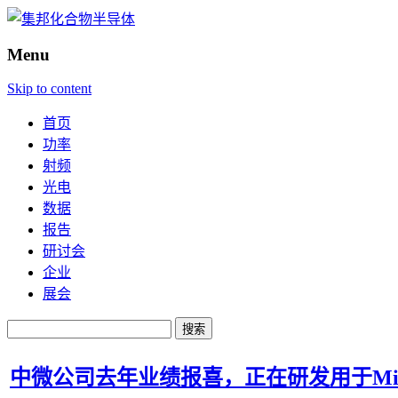
Menu
Skip to content
首页
功率
射频
光电
数据
报告
研讨会
企业
展会
搜
索：
中微公司去年业绩报喜，正在研发用于Mini