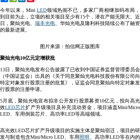
Weibo
今年以来，Mini
LED
领域热闹不已，多家厂商相继加码布局，
到目前为止，立项的相关项目至少有15个，潜在产能无限大。近
日，聚灿光电、
瑞丰光电
、华灿光电及隆利科技陆续公布了融资
的最新进展。
图片来源：拍信网正版图库
聚灿光电10亿元定增获批
13日，聚灿光电发布公告披露了已收到中国证券监督管理委员会
（中国证监会）出具的《关于同意聚灿光电科技股份有限公司向
特定对象发行股票注册的批复》，证监会同意聚灿向特定对象发
行股票的注册申请。
5月底，聚灿光电宣布拟非公开发行股票募资10亿元，投向高光
效
LED芯片
扩产升级项目及补充流动资金，项目涵盖Mini/Micr
LED、车用倒装芯片、高功率LED等高端领域。
高光效LED芯片扩产升级项目的实施主体是聚灿宿迁，项目的研
发与制造包含Mini/Micro LED、车用
照明
、高功率LED等在内