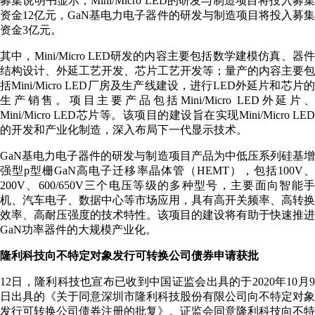
募集说明书显示，Mini/Micro LED的研发与制造项目将投入募集
资金12亿元，GaN基电力电子器件的研发与制造项目将投入募集
资金3亿元。
其中，Mini/Micro LED研发的内容主要包括数学建模仿真、器件
结构设计、外延工艺开发、芯片工艺开发等；量产的内容主要包
括Mini/Micro LED厂房及生产线建设，进行LED外延片和芯片的
生产销售。项目主要产品包括Mini/Micro LED外延片、
Mini/Micro LED芯片等。该项目的建设旨在实现Mini/Micro LED
的开发和产业化制造，深入布局下一代显示技术。
GaN基电力电子器件的研发与制造项目产品为中低压系列硅基增
强型p型栅GaN高电子迁移率晶体管（HEMT），包括100V、
200V、600/650V三个电压等级的多种型号，主要面向智能手
机、汽车电子、数据中心等市场应用，具有高开关频率、高转换
效率、高耐压强度的技术特性。该项目的建设将有助于快速推进
GaN功率器件的大规模产业化。
隆利科技向不特定对象发行可转换公司债券申请获批
12日，隆利科技也宣布已收到中国证监会出具的于2020年10月9
日出具的《关于同意深圳市隆利科技股份有限公司向不特定对象
发行可转换公司债券注册的批复》。证监会同意隆利科技向不特