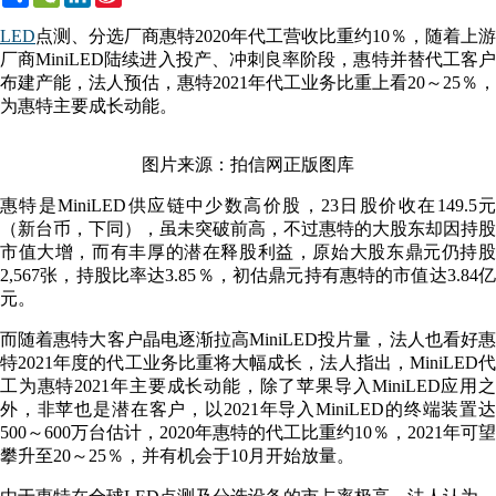
Weibo
LED
点测、分选厂商惠特2020年代工营收比重约10％，随着上游
厂商MiniLED陆续进入投产、冲刺良率阶段，惠特并替代工客户
布建产能，法人预估，惠特2021年代工业务比重上看20～25％，
为惠特主要成长动能。
图片来源：拍信网正版图库
惠特是MiniLED供应链中少数高价股，23日股价收在149.5元
（新台币，下同），虽未突破前高，不过惠特的大股东却因持股
市值大增，而有丰厚的潜在释股利益，原始大股东鼎元仍持股
2,567张，持股比率达3.85％，初估鼎元持有惠特的市值达3.84亿
元。
而随着惠特大客户晶电逐渐拉高MiniLED投片量，法人也看好惠
特2021年度的代工业务比重将大幅成长，法人指出，MiniLED代
工为惠特2021年主要成长动能，除了苹果导入MiniLED应用之
外，非苹也是潜在客户，以2021年导入MiniLED的终端装置达
500～600万台估计，2020年惠特的代工比重约10％，2021年可望
攀升至20～25％，并有机会于10月开始放量。