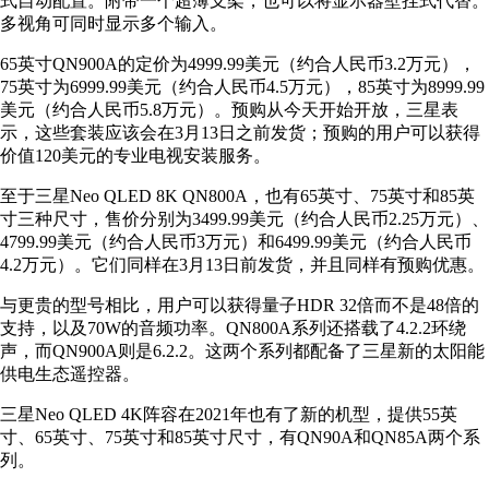
式自动配置。附带一个超薄支架，也可以将显示器壁挂式代替。
多视角可同时显示多个输入。
65英寸QN900A的定价为4999.99美元（约合人民币3.2万元），
75英寸为6999.99美元（约合人民币4.5万元），85英寸为8999.99
美元（约合人民币5.8万元）。预购从今天开始开放，三星表
示，这些套装应该会在3月13日之前发货；预购的用户可以获得
价值120美元的专业电视安装服务。
至于三星Neo QLED 8K QN800A，也有65英寸、75英寸和85英
寸三种尺寸，售价分别为3499.99美元（约合人民币2.25万元）、
4799.99美元（约合人民币3万元）和6499.99美元（约合人民币
4.2万元）。它们同样在3月13日前发货，并且同样有预购优惠。
与更贵的型号相比，用户可以获得量子HDR 32倍而不是48倍的
支持，以及70W的音频功率。QN800A系列还搭载了4.2.2环绕
声，而QN900A则是6.2.2。这两个系列都配备了三星新的太阳能
供电生态遥控器。
三星Neo QLED 4K阵容在2021年也有了新的机型，提供55英
寸、65英寸、75英寸和85英寸尺寸，有QN90A和QN85A两个系
列。