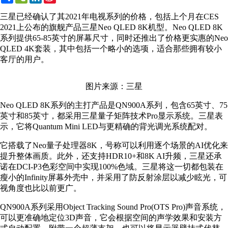
Weibo
三星已经确认了其2021年电视系列的价格，包括上个月在CES
2021上公布的旗舰产品三星Neo QLED 8K机型。Neo QLED 8K
系列提供65-85英寸的屏幕尺寸，同时还推出了价格更实惠的Neo
QLED 4K套装，其中包括一个略小的选项，适合那些拥有较小
客厅的用户。
图片来源：三星
Neo QLED 8K系列的主打产品是QN900A系列，包含65英寸、75
英寸和85英寸，都采用三星量子矩阵技术Pro显示系统。三星表
示，它将Quantum Mini LED与更精确的背光调光系统配对。
它搭载了Neo量子处理器8K，号称可以利用逐个场景的AI优化来
提升整体画质。此外，还支持HDR10+和8K AI升频，三星还承
诺在DCI-P3色彩空间中实现100%色域。三星将这一切都包装在
瘦小的Infinity屏幕外壳中，并采用了防反射涂层以减少眩光，可
视角度也比以前更广。
QN900A系列采用Object Tracking Sound Pro(OTS Pro)声音系统，
可以更准确地定位3D声音，它会根据空间的声学效果和安装方