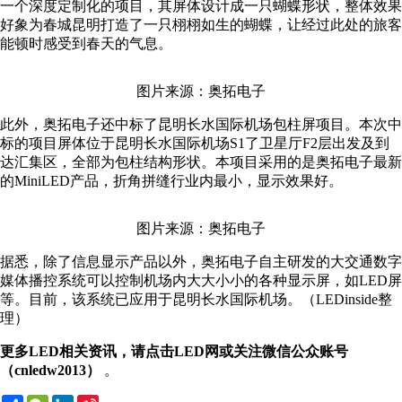
一个深度定制化的项目，其屏体设计成一只蝴蝶形状，整体效果
好象为春城昆明打造了一只栩栩如生的蝴蝶，让经过此处的旅客
能顿时感受到春天的气息。
图片来源：奥拓电子
此外，奥拓电子还中标了昆明长水国际机场包柱屏项目。本次中
标的项目屏体位于昆明长水国际机场S1了卫星厅F2层出发及到
达汇集区，全部为包柱结构形状。本项目采用的是奥拓电子最新
的MiniLED产品，折角拼缝行业内最小，显示效果好。
图片来源：奥拓电子
据悉，除了信息显示产品以外，奥拓电子自主研发的大交通数字
媒体播控系统可以控制机场内大大小小的各种显示屏，如LED屏
等。目前，该系统已应用于昆明长水国际机场。（LEDinside整
理）
更多LED相关资讯，请点击LED网或关注微信公众账号
（cnledw2013）
。
Share
WeChat
LinkedIn
Sina