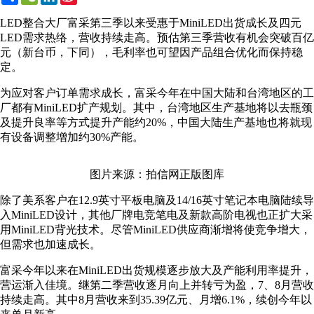
Weibo
LED整合大厂富采第三季以来受惠于MiniLED出货成长及四元
LED需求热络，营收持续走高。预估第三季营收有机会突破百亿
元（新台币，下同），毛利率也可望因产品组合优化而保持稳
定。
为应对客户订单需求成长，富采今年在中国大陆和台湾地区的工
厂都有MiniLED扩产规划。其中，台湾地区生产基地将以去瓶颈
及提升良率等方式提升产能约20%，中国大陆生产基地也将就现
有设备调整增加约30%产能。
图片来源：拍信网正版图库
除了美系客户在12.9英寸平板电脑及14/16英寸笔记本电脑陆续导
入MiniLED设计，其他厂牌电竞笔电及新款高阶电视也正扩大采
用MiniLED背光技术。尽管MiniLED供应商渐增将使竞争增大，
但需求也加速成长。
富采今年以来在MiniLED出货规模逐步放大及产能利用率提升，
营运渐入佳境。继第二季营收逐月向上并转亏为盈，7、8月营收
持续走高。其中8月营收来到35.39亿元、月增6.1%，续创今年以