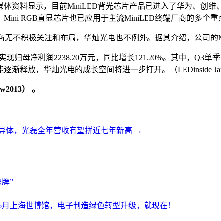
体资料显示，目前MiniLED背光芯片产品已进入了华为、创
ni RGB直显芯片也已应用于主流MiniLED终端厂商的多个
不积极关注和布局，华灿光电也不例外。据其介绍，公司的Mini/M
现归母净利润2238.20万元，同比增长121.20%。其中，Q3单季
放，华灿光电的成长空间将进一步打开。（LEDinside Jan
2013） 。
导体，光磊全年营收有望拼近七年新高
→
牌”
设施展6月上海世博馆，电子制造绿色转型升级，就现在！