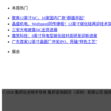
本周热门
聚焦12英寸SiC，16家国内厂商“群雄并起”
晶盛机电、Wolfspeed同传捷报！12英寸碳化硅再迎技术
三安光电披露SiC出货进展
露笑科技：8英寸导电型碳化硅衬底研发迎新进展
广东首家12英寸晶圆厂冲关IPO，死磕“特色工艺”
展会
© 2026 集邦化合物半导体 集邦咨询顾问（深圳）有限公司 版