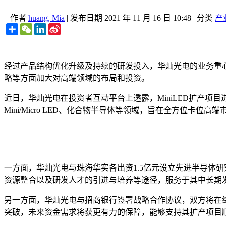
作者
huang, Mia
|
发布日期
2021 年 11 月 16 日 10:48
|
分类
产
Share
WeChat
LinkedIn
Sina
Weibo
经过产品结构优化升级及持续的研发投入，华灿光电的业务重心已
略等方面加大对高端领域的布局和投资。
近日，华灿光电在投资者互动平台上透露，MiniLED扩产项
Mini/Micro LED、化合物半导体等领域，旨在全方位卡位高端
一方面，华灿光电与珠海华实各出资1.5亿元设立先进半导体研
资源整合以及研发人才的引进与培养等途径，服务于其中长期
另一方面，华灿光电与招商银行签署战略合作协议，双方将在
突破，未来资金需求将获更有力的保障，能够支持其扩产项目顺利