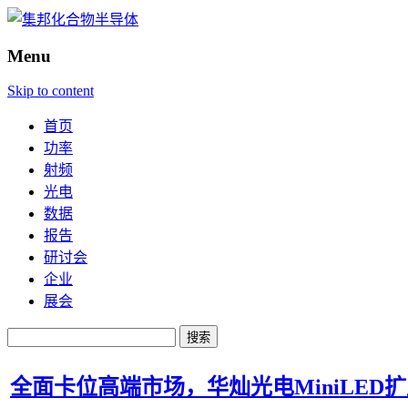
Menu
Skip to content
首页
功率
射频
光电
数据
报告
研讨会
企业
展会
搜
索：
全面卡位高端市场，华灿光电MiniLED