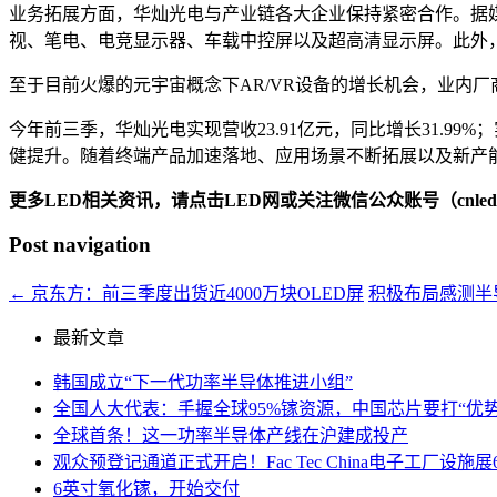
业务拓展方面，华灿光电与产业链各大企业保持紧密合作。据媒
视、笔电、电竞显示器、车载中控屏以及超高清显示屏。此外，Mi
至于目前火爆的元宇宙概念下AR/VR设备的增长机会，业内厂商无
今年前三季，华灿光电实现营收23.91亿元，同比增长31.99%；实
健提升。随着终端产品加速落地、应用场景不断拓展以及新产能逐渐释
更多LED相关资讯，请点击LED网或关注微信公众账号（cnledw
Post navigation
←
京东方：前三季度出货近4000万块OLED屏
积极布局感测半
最新文章
韩国成立“下一代功率半导体推进小组”
全国人大代表：手握全球95%镓资源，中国芯片要打“优势
全球首条！这一功率半导体产线在沪建成投产
观众预登记通道正式开启！Fac Tec China电子工厂
6英寸氧化镓，开始交付