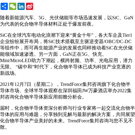
Share
WeChat
LinkedIn
Sina
Weibo
随着新能源汽车、5G、光伏储能等市场迅速发展，以SiC、GaN
为代表的化合物半导体材料正处于爆发前夜。
SiC在全球汽车电动化浪潮下迎来“黄金十年”，各大车企及Tier1
企业纷纷展开布局，将SiC技术搭载至主驱逆变器/OBC/DC-DC
等组件中，而可再生能源产业的发展也同样推动着SiC在光伏储
能领域加速渗透。另一方面，GaN正在5G、快充、
Mini/MicroLED助力下潮起，横跨射频、功率、光电应用，潜力
无限。 “碳中和”时代下，化合物半导体已成为科技产业竞逐的
新战场。
2021年12月7日（星期二），TrendForce集邦咨询旗下化合物半
导体市场、全球半导体观察在深圳福田JW万豪酒店举办2022集
邦咨询化合物半导体新应用前瞻分析会。
届时，化合物半导体资深分析师与行业专家将一起交流化合物半
导体的应用与难题，分享独到见解与最新的解决方案，共同展望
化合物半导体产业美好的未来。TrendForce集邦咨询与您不见不
散。